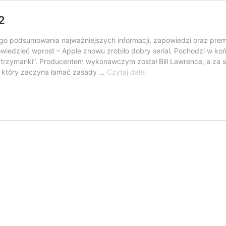
2
o podsumowania najważniejszych informacji, zapowiedzi oraz premi
wiedzieć wprost – Apple znowu zrobiło dobry serial. Pochodzi w ko
trzymanki”. Producentem wykonawczym został Bill Lawrence, a za s
Apple
, który zaczyna łamać zasady …
Czytaj dalej
TV+
–
podsumowanie
premier
#82