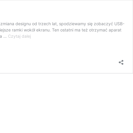
a zmiana designu od trzech lat, spodziewamy się zobaczyć USB-
iejsze ramki wokół ekranu. Ten ostatni ma też otrzymać aparat
Kiedy
ia …
Czytaj dalej
iPhone
15
trafi
do sprzedaży?