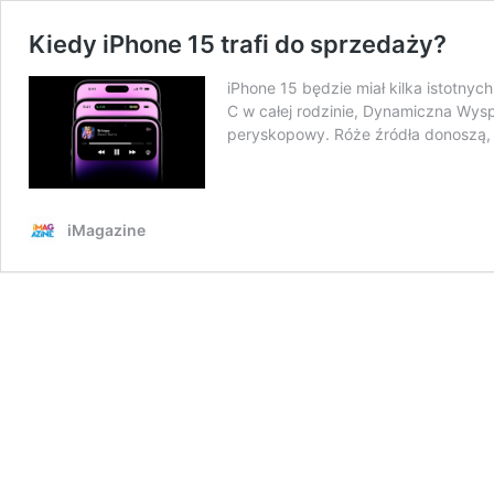
Kiedy iPhone 15 trafi do sprzedaży?
iPhone 15 będzie miał kilka istotn
C w całej rodzinie, Dynamiczna Wysp
peryskopowy. Róże źródła donoszą, ż
iMagazine