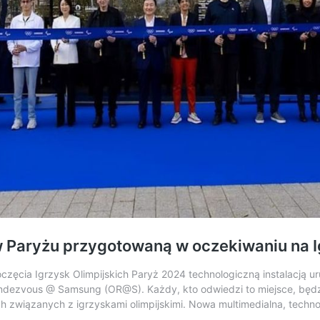
 Paryżu przygotowaną w oczekiwaniu na 
oczęcia Igrzysk Olimpijskich Paryż 2024 technologiczną instalacją 
endezvous @ Samsung (OR@S). Każdy, kto odwiedzi to miejsce, będ
ch związanych z igrzyskami olimpijskimi. Nowa multimedialna, tech