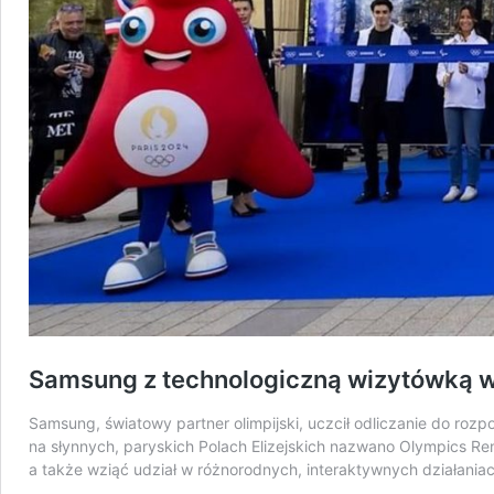
Samsung z technologiczną wizytówką w
Samsung, światowy partner olimpijski, uczcił odliczanie do rozp
na słynnych, paryskich Polach Elizejskich nazwano Olympics R
a także wziąć udział w różnorodnych, interaktywnych działania