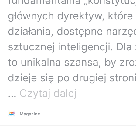
fundamentalna „konstytucja”
głównych dyrektyw, które
działania, dostępne narzę
sztucznej inteligencji. D
to unikalna szansa, by zr
dzieje się po drugiej stro
Wyciekł
…
Czytaj dalej
mózg
GPT-
5.
iMagazine
Jak
myśli
i działa
nowa