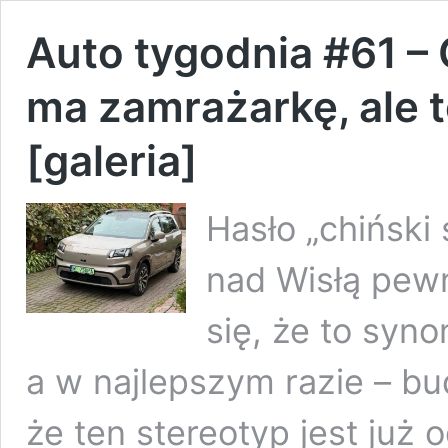
Auto tygodnia #61 –
ma zamrażarkę, ale t
[galeria]
Hasło „chiński
nad Wisłą pew
się, że to syn
a w najlepszym razie – bu
że ten stereotyp jest już