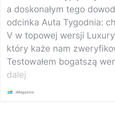
a doskonałym tego dowode
odcinka Auta Tygodnia: c
V w topowej wersji Luxury.
który każe nam zweryfiko
Testowałem bogatszą wer
Auto
dalej
tygodnia
#61
–
iMagazine
GAC
AION
V Luxury:
ma zamrażarkę,
ale to nie koniec