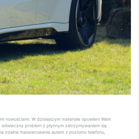
nymi nowościami. W dzisiejszym materiale opowiem Wam
ącej odwieczny problem z płynnym zatrzymywaniem się
na zdalne manewrowanie autem z poziomu telefonu,