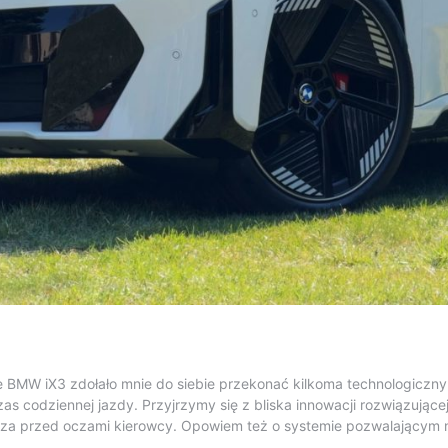
ale BMW iX3 zdołało mnie do siebie przekonać kilkoma technologicz
zas codziennej jazdy. Przyjrzymy się z bliska innowacji rozwiązuj
za przed oczami kierowcy. Opowiem też o systemie pozwalającym 