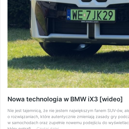
Nowa technologia w BMW iX3 [wideo]
Nie jest tajemnicą, że nie jestem największym fanem SUV-ów, 
o rozwiązaniach, które autentycznie zmieniają zasady gry podc
w samochodach oraz zupełnie nowemu podejściu do wyświetlac
Nowa
który potrafi …
Czytaj dalej