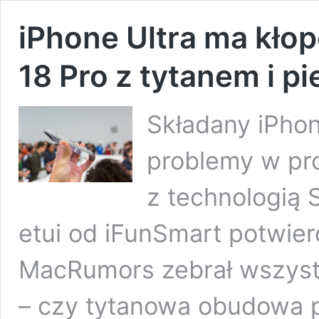
iPhone Ultra ma kłop
18 Pro z tytanem i pi
Składany iPhone
problemy w pr
z technologią 
etui od iFunSmart potwier
MacRumors zebrał wszystk
– czy tytanowa obudowa p