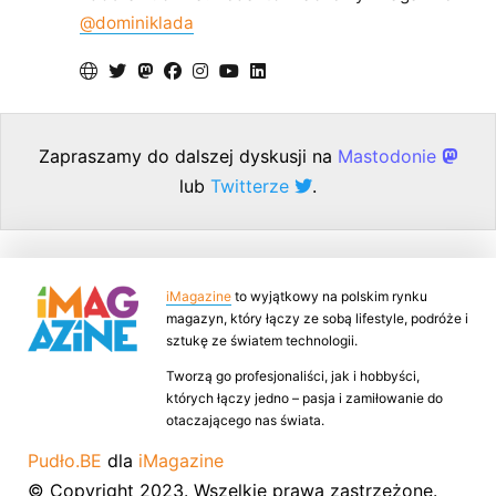
@dominiklada
Zapraszamy do dalszej dyskusji na
Mastodonie
lub
Twitterze
.
iMagazine
to wyjątkowy na polskim rynku
magazyn, który łączy ze sobą lifestyle, podróże i
sztukę ze światem technologii.
Tworzą go profesjonaliści, jak i hobbyści,
których łączy jedno – pasja i zamiłowanie do
otaczającego nas świata.
Pudło.BE
dla
iMagazine
© Copyright 2023. Wszelkie prawa zastrzeżone.