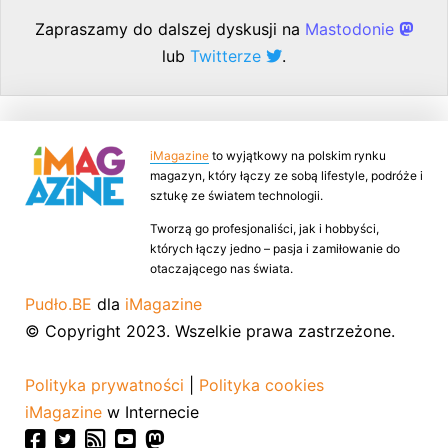
Zapraszamy do dalszej dyskusji na
Mastodonie
lub
Twitterze
.
iMagazine
to wyjątkowy na polskim rynku
magazyn, który łączy ze sobą lifestyle, podróże i
sztukę ze światem technologii.
Tworzą go profesjonaliści, jak i hobbyści,
których łączy jedno – pasja i zamiłowanie do
otaczającego nas świata.
Pudło.BE
dla
iMagazine
© Copyright 2023. Wszelkie prawa zastrzeżone.
Polityka prywatności
|
Polityka cookies
iMagazine
w Internecie