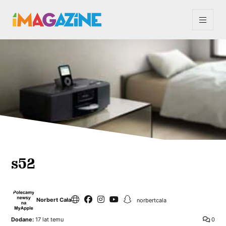
s52
Norbert Cała
norbertcala
Dodane:
17 lat temu
0