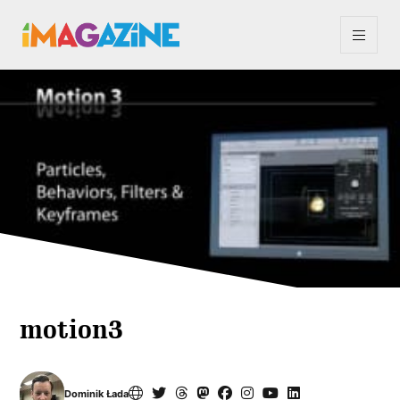
motion3
Dominik Łada