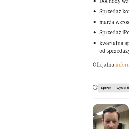
Dochody wzr
Sprzedaż ko
marża wzros
Sprzedaż iP
kwartalna s
od sprzedaż
Oficjalna
infor
Sprzęt
wyniki 