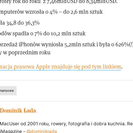
osły rok do roku z 7,46mldUSD do 8,34mldUSD.
mputerów wzrosła o 4% – do 2,6 mln sztuk
ła 34,8 do 36,3%
odów spadła o 7% do 10,2 mln sztuk
przedaż iPhonów wyniosła 5,2mln sztuk i była o 626%(!
y w poprzednim roku
macja prasowa Apple znajduje się pod tym linkiem
.
finansowe
Dominik Łada
MacUser od 2001 roku, rowery, fotografia i dobra kuchnia. R
iMagazine -
@dominiklada