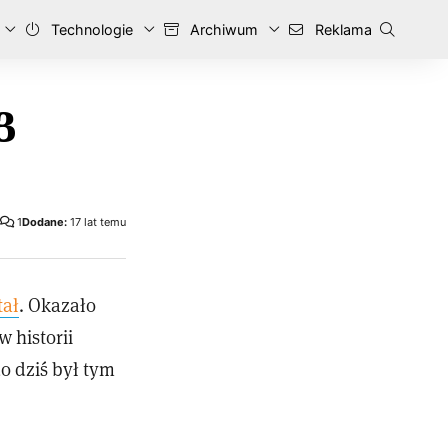
Technologie
Archiwum
Reklama
3
1
Dodane:
17 lat temu
tał
. Okazało
w historii
do dziś był tym