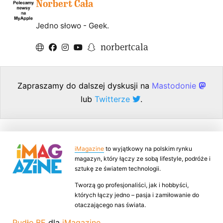
Norbert Cała
Jedno słowo - Geek.
norbertcala
Zapraszamy do dalszej dyskusji na
Mastodonie
lub
Twitterze
.
iMagazine
to wyjątkowy na polskim rynku
magazyn, który łączy ze sobą lifestyle, podróże i
sztukę ze światem technologii.
Tworzą go profesjonaliści, jak i hobbyści,
których łączy jedno – pasja i zamiłowanie do
otaczającego nas świata.
Pudło.BE
dla
iMagazine