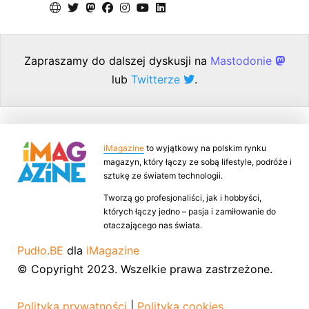
Zapraszamy do dalszej dyskusji na
Mastodonie
lub
Twitterze
.
iMagazine
to wyjątkowy na polskim rynku
magazyn, który łączy ze sobą lifestyle, podróże i
sztukę ze światem technologii.
Tworzą go profesjonaliści, jak i hobbyści,
których łączy jedno – pasja i zamiłowanie do
otaczającego nas świata.
Pudło.BE
dla
iMagazine
© Copyright 2023. Wszelkie prawa zastrzeżone.
Polityka prywatności
|
Polityka cookies