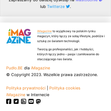
lub
Twitterze
.
iMagazine
to wyjątkowy na polskim rynku
magazyn, który łączy ze sobą lifestyle, podróże i
sztukę ze światem technologii.
Tworzą go profesjonaliści, jak i hobbyści,
których łączy jedno – pasja i zamiłowanie do
otaczającego nas świata.
Pudło.BE
dla
iMagazine
© Copyright 2023. Wszelkie prawa zastrzeżone.
Polityka prywatności
|
Polityka cookies
iMagazine
w Internecie