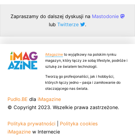
Zapraszamy do dalszej dyskusji na
Mastodonie
lub
Twitterze
.
iMagazine
to wyjątkowy na polskim rynku
magazyn, który łączy ze sobą lifestyle, podróże i
sztukę ze światem technologii.
Tworzą go profesjonaliści, jak i hobbyści,
których łączy jedno – pasja i zamiłowanie do
otaczającego nas świata.
Pudło.BE
dla
iMagazine
© Copyright 2023. Wszelkie prawa zastrzeżone.
Polityka prywatności
|
Polityka cookies
iMagazine
w Internecie