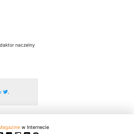
edaktor naczelny
ze
.
Magazine
w Internecie