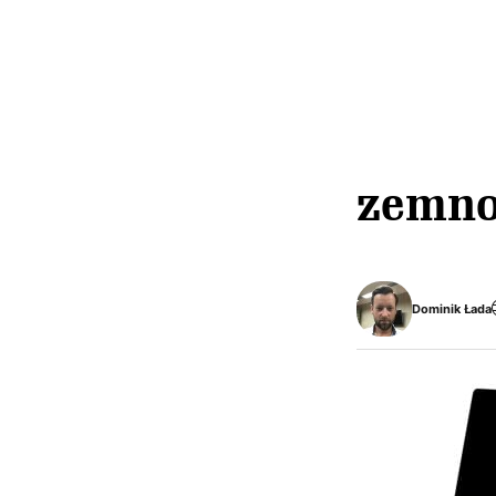
zemno
Dominik Łada