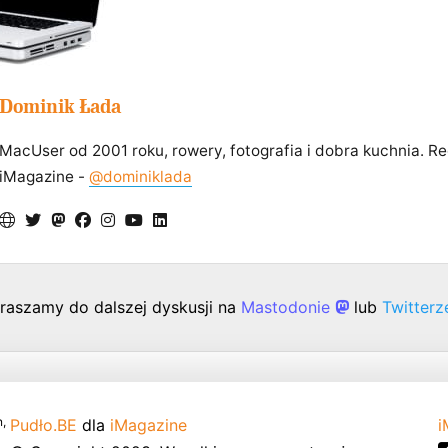
Dominik Łada
MacUser od 2001 roku, rowery, fotografia i dobra kuchnia. R
iMagazine -
@dominiklada
raszamy do dalszej dyskusji na
Mastodonie
lub
Twitter
,
Pudło.BE
dla
iMagazine
i