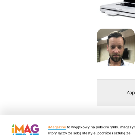
Zap
iMagazine
to wyjątkowy na polskim rynku magazyn
który łączy ze sobą lifestyle, podróże i sztukę ze