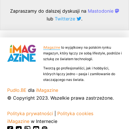
Zapraszamy do dalszej dyskusji na
Mastodonie
lub
Twitterze
.
iMagazine
to wyjątkowy na polskim rynku
magazyn, który łączy ze sobą lifestyle, podróże i
sztukę ze światem technologii.
Tworzą go profesjonaliści, jak i hobbyści,
których łączy jedno – pasja i zamiłowanie do
otaczającego nas świata.
Pudło.BE
dla
iMagazine
© Copyright 2023. Wszelkie prawa zastrzeżone.
Polityka prywatności
|
Polityka cookies
iMagazine
w Internecie