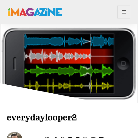
everydaylooper2