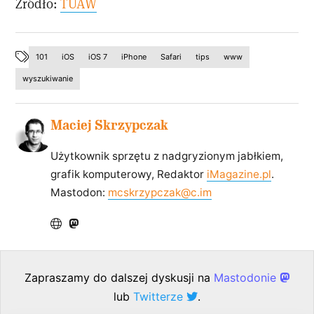
Źródło:
TUAW
101
iOS
iOS 7
iPhone
Safari
tips
www
wyszukiwanie
Maciej Skrzypczak
Użytkownik sprzętu z nadgryzionym jabłkiem,
grafik komputerowy, Redaktor
iMagazine.pl
.
Mastodon:
mcskrzypczak@c.im
Zapraszamy do dalszej dyskusji na
Mastodonie
lub
Twitterze
.