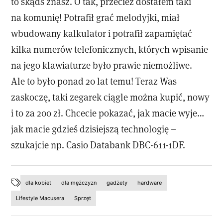
to skądś znasz. O tak, przecież dostałem taki
na komunię! Potrafił grać melodyjki, miał
wbudowany kalkulator i potrafił zapamiętać
kilka numerów telefonicznych, których wpisanie
na jego klawiaturze było prawie niemożliwe.
Ale to było ponad 20 lat temu! Teraz Was
zaskoczę, taki zegarek ciągle można kupić, nowy
i to za 200 zł. Chcecie pokazać, jak macie wyje…
jak macie gdzieś dzisiejszą technologię –
szukajcie np. Casio Databank DBC-611-1DF.
dla kobiet
dla mężczyzn
gadżety
hardware
Lifestyle Macusera
Sprzęt