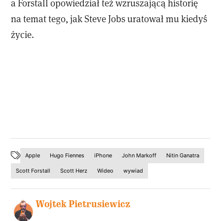
a Forstall opowiedział też wzruszającą historię
na temat tego, jak Steve Jobs uratował mu kiedyś
życie.
Apple
Hugo Fiennes
iPhone
John Markoff
Nitin Ganatra
Scott Forstall
Scott Herz
Wideo
wywiad
Wojtek Pietrusiewicz