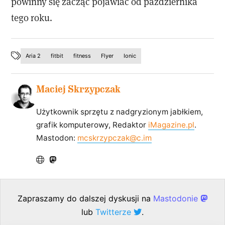
powinny się zacząć pojawiać od października
tego roku.
Aria 2
fitbit
fitness
Flyer
Ionic
Maciej Skrzypczak
Użytkownik sprzętu z nadgryzionym jabłkiem,
grafik komputerowy, Redaktor
iMagazine.pl
.
Mastodon:
mcskrzypczak@c.im
Zapraszamy do dalszej dyskusji na
Mastodonie
lub
Twitterze
.