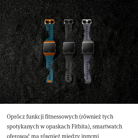
Oprócz funkcji fitnessowych (również tych
spotykanych w opaskach Fitbita), smartwatch
oferować ma również między innymi