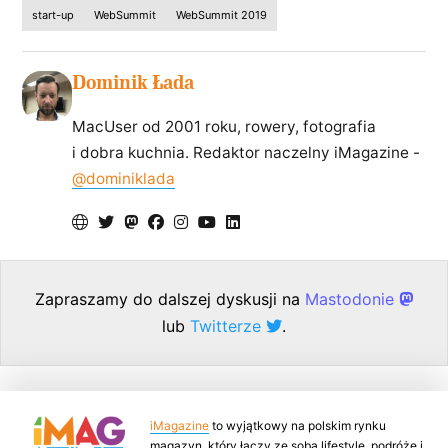
start-up
WebSummit
WebSummit 2019
Dominik Łada
MacUser od 2001 roku, rowery, fotografia
i dobra kuchnia. Redaktor naczelny iMagazine -
@dominiklada
Zapraszamy do dalszej dyskusji na
Mastodonie
lub
Twitterze
.
iMagazine
to wyjątkowy na polskim rynku
magazyn, który łączy ze sobą lifestyle, podróże i