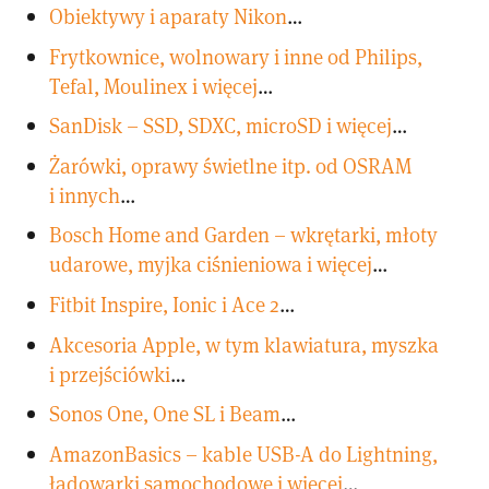
Obiektywy i aparaty Nikon
…
Frytkownice, wolnowary i inne od Philips,
Tefal, Moulinex i więcej
…
SanDisk – SSD, SDXC, microSD i więcej
…
Żarówki, oprawy świetlne itp. od OSRAM
i innych
…
Bosch Home and Garden – wkrętarki, młoty
udarowe, myjka ciśnieniowa i więcej
…
Fitbit Inspire, Ionic i Ace 2
…
Akcesoria Apple, w tym klawiatura, myszka
i przejściówki
…
Sonos One, One SL i Beam
…
AmazonBasics – kable USB-A do Lightning,
ładowarki samochodowe i więcej
…