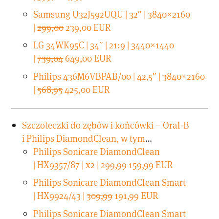
Samsung U32J592UQU | 32″ | 3840×2160
|
299,00
239,00 EUR
LG 34WK95C | 34″ | 21:9 | 3440×1440
|
739,04
649,00 EUR
Philips 436M6VBPAB/00 | 42,5″ | 3840×2160
|
568,95
425,00 EUR
Szczoteczki do zębów i końcówki – Oral-B
i Philips DiamondClean, w tym
…
Philips Sonicare DiamondClean
| HX9357/87 | x2 |
299,99
159,99 EUR
Philips Sonicare DiamondClean Smart
| HX9924/43 |
309,99
191,99 EUR
Philips Sonicare DiamondClean Smart