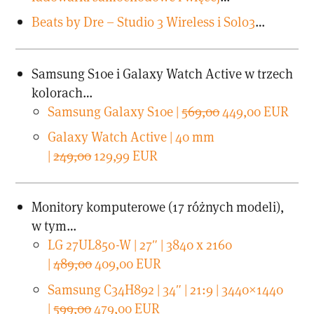
Beats by Dre – Studio 3 Wireless i Solo3
…
Samsung S10e i Galaxy Watch Active w trzech
kolorach…
Samsung Galaxy S10e |
569,00
449,00 EUR
Galaxy Watch Active | 40 mm
|
249,00
129,99 EUR
Monitory komputerowe (17 różnych modeli),
w tym…
LG 27UL850-W | 27″ | 3840 x 2160
|
489,00
409,00 EUR
Samsung C34H892 | 34″ | 21:9 | 3440×1440
|
599,00
479,00 EUR