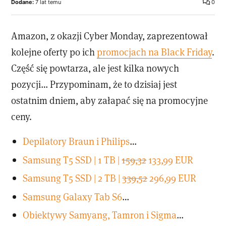
Dodane:
7 lat temu
0
Amazon, z okazji Cyber Monday, zaprezentował
kolejne oferty po ich
promocjach na Black Friday
.
Część się powtarza, ale jest kilka nowych
pozycji… Przypominam, że to dzisiaj jest
ostatnim dniem, aby załapać się na promocyjne
ceny.
Depilatory Braun i Philips
…
Samsung T5 SSD | 1 TB |
159,32
133,99 EUR
Samsung T5 SSD | 2 TB |
339,52
296,99 EUR
Samsung Galaxy Tab S6
…
Obiektywy Samyang, Tamron i Sigma
…