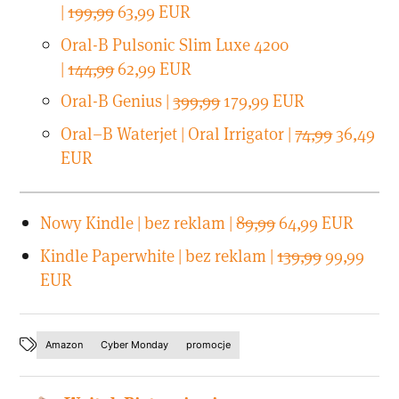
|
199,99
63,99 EUR
Oral-B Pulsonic Slim Luxe 4200
|
144,99
62,99 EUR
Oral-B Genius |
399,99
179,99 EUR
Oral–B Waterjet | Oral Irrigator |
74,99
36,49
EUR
Nowy Kindle | bez reklam |
89,99
64,99 EUR
Kindle Paperwhite | bez reklam |
139,99
99,99
EUR
Amazon
Cyber Monday
promocje