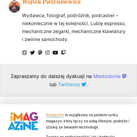
Wojtek Pietrusiewicz
Wydawca, fotograf, podróżnik, podcaster –
niekoniecznie w tej kolejności. Lubię espresso,
mechaniczne zegarki, mechaniczne klawiatury
i zwinne samochody.
Zapraszamy do dalszej dyskusji na
Mastodonie
lub
Twitterze
.
iMagazine
to wyjątkowy na polskim rynku
magazyn, który łączy ze sobą lifestyle, podróże i
sztukę ze światem technologii.
Tworzą go profesjonaliści, jak i hobbyści,