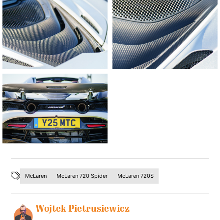
McLaren
McLaren 720 Spider
McLaren 720S
Wojtek Pietrusiewicz