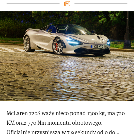
McLaren 720S waży nieco ponad 1300 kg, ma 720
KM oraz 770 Nm momentu obrotowego.
Oficjalnie przyspiesza w 7,9 sekundy od 0 do…