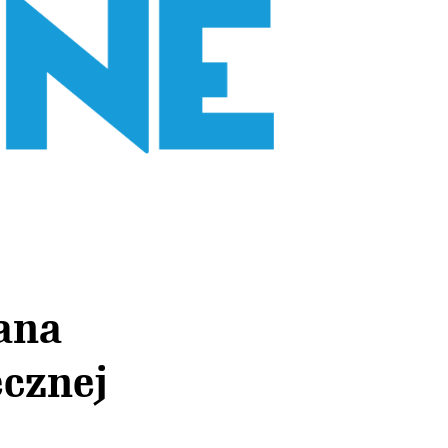
ana
ecznej