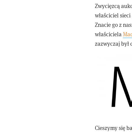
Zwycięzcą aukc
właściciel sie
Znacie go z na
właściciela
Mac
zazwyczaj był c
Cieszymy się b