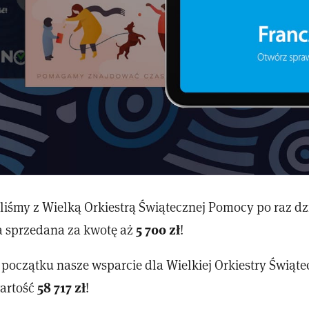
liśmy z Wielką Orkiestrą Świątecznej Pomocy po raz dz
5 700 zł
a sprzedana za kwotę aż
!
oczątku nasze wsparcie dla Wielkiej Orkiestry Świąt
58 717 zł
wartość
!