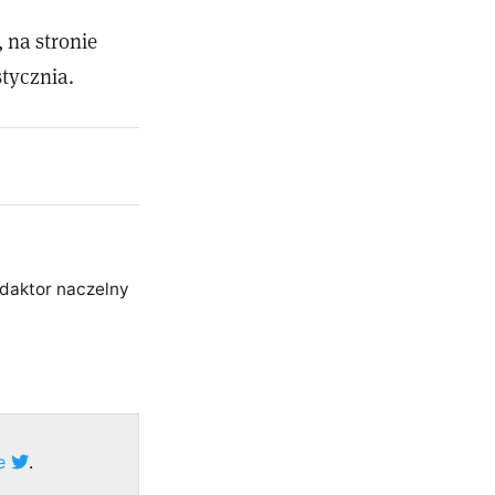
 na stronie
tycznia.
edaktor naczelny
ze
.