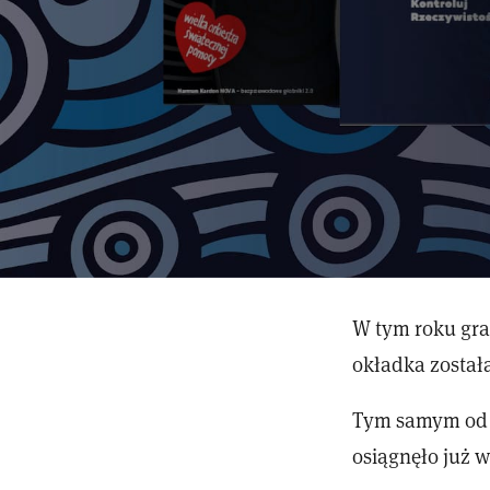
W tym roku gra
okładka został
Tym samym od p
osiągnęło już 