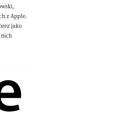
owski,
ch z Apple.
prez jako
 nich