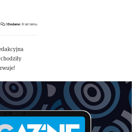
0
Dodane:
6 lat temu
redakcyjna
ychodziły
erwuje!