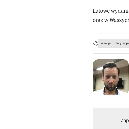
Lutowe wydanie
oraz w Waszych
aukcja
licytacja
Zap