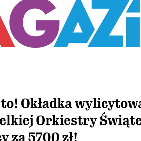
to! Okładka wylicytow
elkiej Orkiestry Świąt
 za 5700 zł!