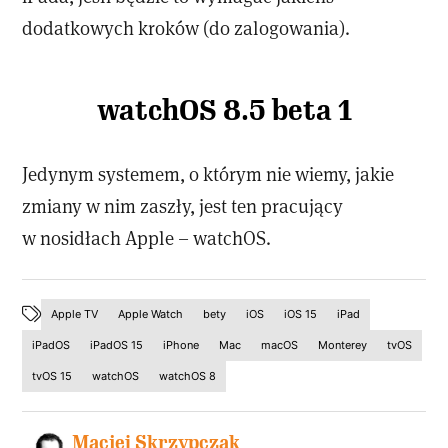
dodatkowych kroków (do zalogowania).
watchOS 8.5 beta 1
Jedynym systemem, o którym nie wiemy, jakie
zmiany w nim zaszły, jest ten pracujący
w nosidłach Apple – watchOS.
Apple TV
Apple Watch
bety
iOS
iOS 15
iPad
iPadOS
iPadOS 15
iPhone
Mac
macOS
Monterey
tvOS
tvOS 15
watchOS
watchOS 8
Maciej Skrzypczak