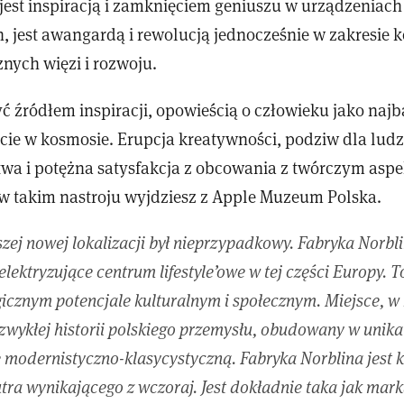
 jest inspiracją i zamknięciem geniuszu w urządzeniach
h, jest awangardą i rewolucją jednocześnie w zakresie 
znych więzi i rozwoju.
 źródłem inspiracji, opowieścią o człowieku jako najb
ocie w kosmosie. Erupcja kreatywności, podziw dla lud
twa i potężna satysfakcja z obcowania z twórczym asp
takim nastroju wyjdziesz z Apple Muzeum Polska.
ej nowej lokalizacji był nieprzypadkowy. Fabryka Norblin
elektryzujące centrum lifestyle’owe w tej części Europy. T
icznym potencjale kulturalnym i społecznym. Miejsce, w
ezwykłej historii polskiego przemysłu, obudowany w unik
ę modernistyczno-klasycystyczną. Fabryka Norblina jest 
utra wynikającego z wczoraj. Jest dokładnie taka jak mar