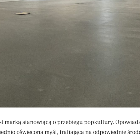
st marką stanowiącą o przebiegu popkultury. Opowiad
iednio oświecona myśl, trafiająca na odpowiednie środo