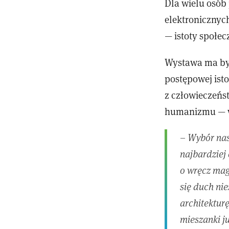
Dla wielu osób
elektronicznyc
— istoty społec
Wystawa ma być
postępowej ist
z człowieczeńs
humanizmu — w 
– Wybór nasz
najbardziej 
o wręcz mag
się duch ni
architektur
mieszanki j