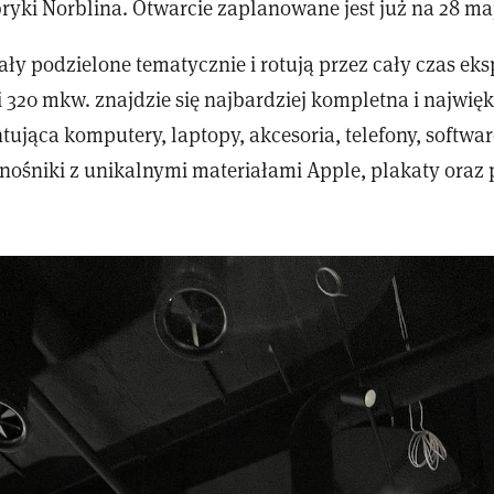
ryki Norblina. Otwarcie zaplanowane jest już na 28 ma
ły podzielone tematycznie i rotują przez cały czas eks
 320 mkw. znajdzie się najbardziej kompletna i najwięk
tująca komputery, laptopy, akcesoria, telefony, software
nośniki z unikalnymi materiałami Apple, plakaty ora