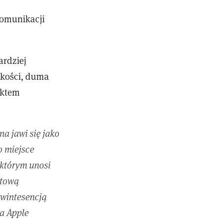
komunikacji
ardziej
zkości, duma
ektem
a jawi się jako
o miejsce
 którym unosi
atową
kwintesencją
ka Apple