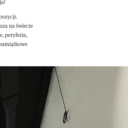
ja!
pozycji.
sza na świecie
, peryferia,
z pamiątkowe