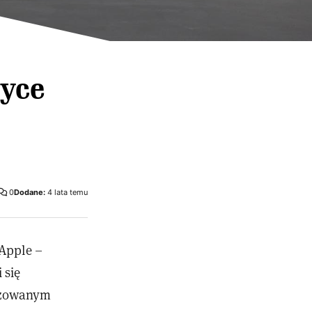
yce
0
Dodane:
4 lata temu
 Apple –
 się
izowanym