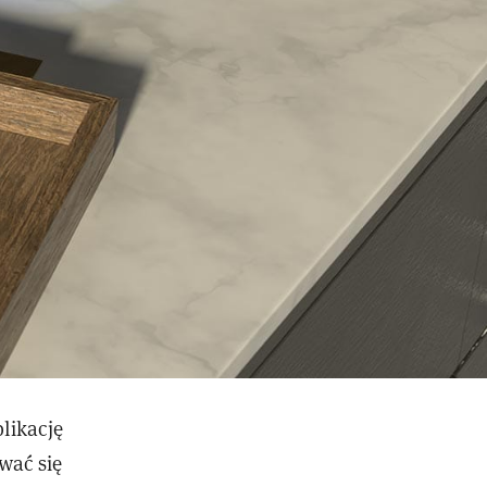
likację
wać się