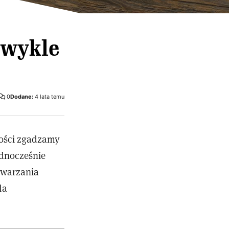
zwykle
0
Dodane:
4 lata temu
ności zgadzamy
ednocześnie
twarzania
la