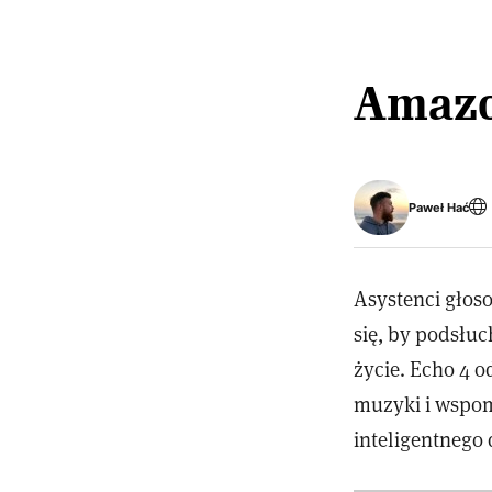
Amazon
Paweł Hać
Asystenci głos
się, by podsłuc
życie. Echo 4 
muzyki i wspom
inteligentnego