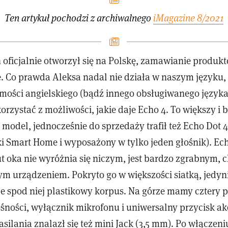
Ten artykuł pochodzi z archiwalnego
iMagazine 8/2021
ficjalnie otworzył się na Polskę, zamawianie produktów
e. Co prawda Aleksa nadal nie działa w naszym języku,
mości angielskiego (bądź innego obsługiwanego języka
rzystać z możliwości, jakie daje Echo 4. To większy i b
odel, jednocześnie do sprzedaży trafił też Echo Dot 
ki Smart Home i wyposażony w tylko jeden głośnik). Ec
ut oka nie wyróżnia się niczym, jest bardzo zgrabnym, 
m urządzeniem. Pokryto go w większości siatką, jedyni
je spod niej plastikowy korpus. Na górze mamy cztery p
ośności, wyłącznik mikrofonu i uniwersalny przycisk akcj
silania znalazł się też mini Jack (3,5 mm). Po włączen