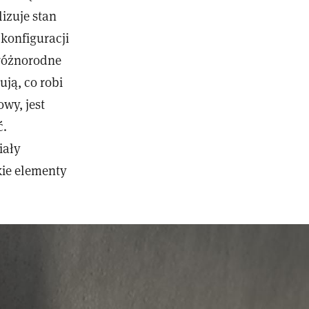
lizuje stan
konfiguracji
 różnorodne
ją, co robi
wy, jest
ć.
iały
kie elementy