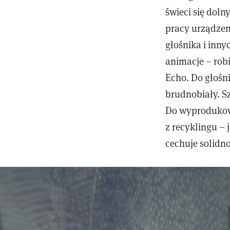
świeci się dolny
pracy urządzen
głośnika i inny
animacje – rob
Echo. Do głośni
brudnobiały. S
Do wyprodukowa
z recyklingu – 
cechuje solidno