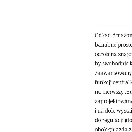
Odkąd Amazon o
banalnie prost
odrobina znajo
by swobodnie ko
zaawansowany m
funkcji central
na pierwszy rz
zaprojektowany
i na dole wysta
do regulacji gł
obok gniazda za