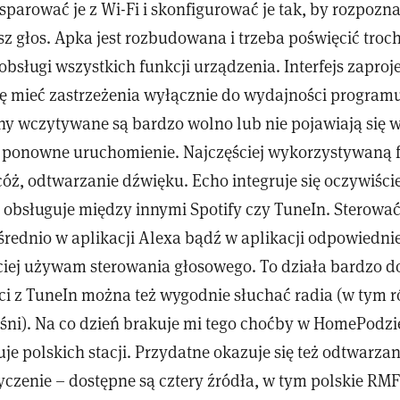
sparować je z Wi-Fi i skonfigurować je tak, by rozpozn
z głos. Apka jest rozbudowana i trzeba poświęcić troch
obsługi wszystkich funkcji urządzenia. Interfejs zapro
ę mieć zastrzeżenia wyłącznie do wydajności programu.
any wczytywane są bardzo wolno lub nie pojawiają się 
st ponowne uruchomienie. Najczęściej wykorzystywaną 
cóż, odtwarzanie dźwięku. Echo integruje się oczywiśc
 obsługuje między innymi Spotify czy TuneIn. Sterow
ednio w aplikacji Alexa bądź w aplikacji odpowiednie
ciej używam sterowania głosowego. To działa bardzo do
i z TuneIn można też wygodnie słuchać radia (w tym 
ośni). Na co dzień brakuje mi tego choćby w HomePodzi
uje polskich stacji. Przydatne okazuje się też odtwarzan
yczenie – dostępne są cztery źródła, w tym polskie RMF