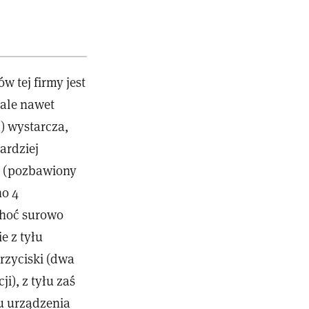
 tej firmy jest
 ale nawet
) wystarcza,
ardziej
4 (pozbawiony
ho 4
choć surowo
e z tyłu
rzyciski (dwa
i), z tyłu zaś
iu urządzenia