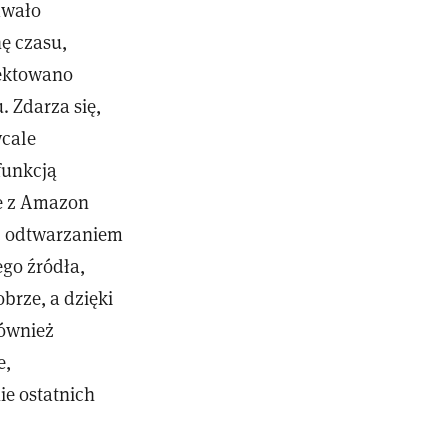
awało
ę czasu,
jektowano
 Zdarza się,
wcale
funkcją
ie z Amazon
ać odtwarzaniem
go źródła,
brze, a dzięki
również
e,
ie ostatnich