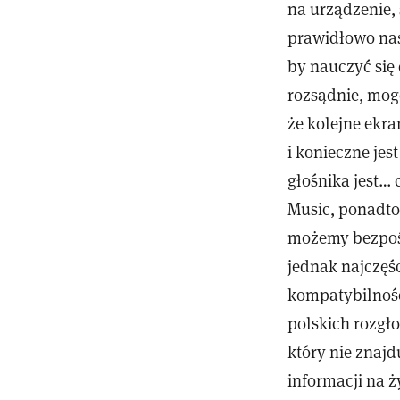
na urządzenie, 
prawidłowo nas
by nauczyć się 
rozsądnie, mog
że kolejne ekr
i konieczne je
głośnika jest… 
Music, ponadto
możemy bezpośr
jednak najczęś
kompatybilnośc
polskich rozgł
który nie znajd
informacji na ż