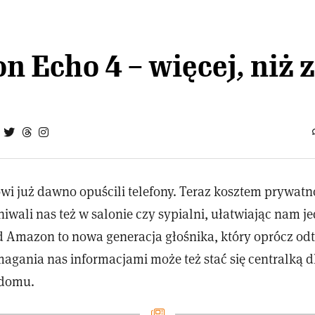
 Echo 4 – więcej, niż 
owi już dawno opuścili telefony. Teraz kosztem prywat
hiwali nas też w salonie czy sypialni, ułatwiając nam j
od Amazon to nowa generacja głośnika, który oprócz od
agania nas informacjami może też stać się centralką d
 domu.