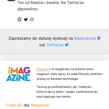
Ten od Maków i światła. Na Twitterze
@pawelhac
Zapraszamy do dalszej dyskusji na
Mastodonie
lub
Twitterze
.
iMagazine
to wyjątkowy na polskim rynku
magazyn, który łączy ze sobą lifestyle, podróże i
sztukę ze światem technologii.
Tworzą go profesjonaliści, jak i hobbyści,
których łączy jedno – pasja i zamiłowanie do
otaczającego nas świata.
Pudło.BE
dla
iMagazine