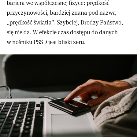
bariera we współczesnej fizyce: prędkość
przyczynowości, bardziej znana pod nazwą
„prędkość światła”. Szybciej, Drodzy Państwo,
się nie da. W efekcie czas dostępu do danych
w nośniku PSSD jest bliski zeru.