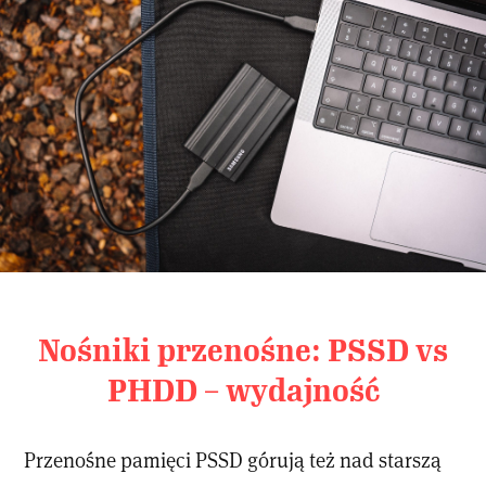
Nośniki przenośne: PSSD vs
PHDD – wydajność
Przenośne pamięci PSSD górują też nad starszą