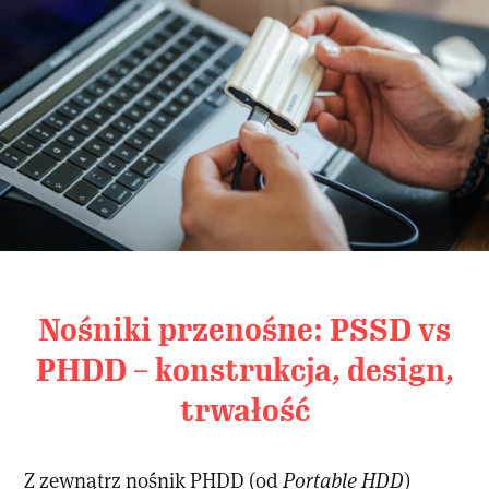
Nośniki przenośne: PSSD vs
PHDD – konstrukcja, design,
trwałość
Z zewnątrz nośnik PHDD (od
Portable HDD
)