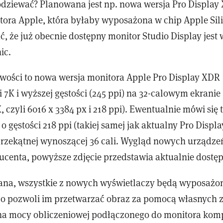
dziewać? Planowana jest np. nowa wersja Pro Display 
ora Apple, która byłaby wyposażona w chip Apple Sil
ć, że już obecnie dostępny monitor Studio Display jes
ic.
ości to nowa wersja monitora Apple Pro Display XDR
i 7K i wyższej gęstości (245 ppi) na 32-calowym ekranie
czyli 6016 x 3384 px i 218 ppi). Ewentualnie mówi się 
o gęstości 218 ppi (takiej samej jak aktualny Pro Displ
 przekątnej wynoszącej 36 cali. Wygląd nowych urządze
ucenta, powyższe zdjęcie przedstawia aktualnie dostę
na, wszystkie z nowych wyświetlaczy będą wyposażo
 co pozwoli im przetwarzać obraz za pomocą własnych 
na mocy obliczeniowej podłączonego do monitora kom