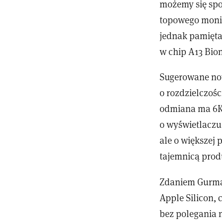
możemy się spo
topowego monit
jednak pamięta
w chip A13 Bion
Sugerowane now
o rozdzielczośc
odmiana ma 6K, 
o wyświetlaczu 
ale o większej
tajemnicą prod
Zdaniem Gurma
Apple Silicon,
bez polegania 