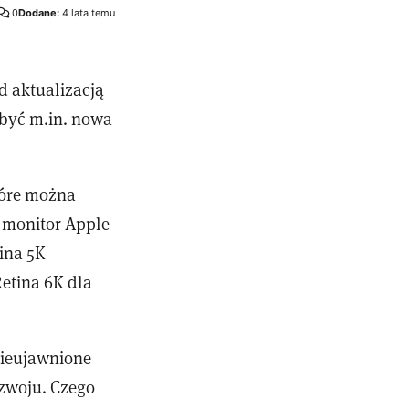
0
Dodane:
4 lata temu
d aktualizacją
 być m.in. nowa
tóre można
 monitor Apple
ina 5K
Retina 6K dla
nieujawnione
ozwoju. Czego