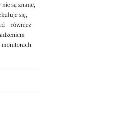
nie są znane,
kuluje się,
ed – również
wadzeniem
w monitorach