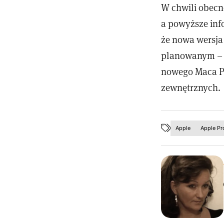
W chwili obecn
a powyższe info
że nowa wersja
planowanym – 
nowego Maca Pr
zewnętrznych.
Apple
Apple Pr