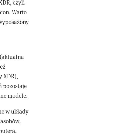
XDR, czyli
icon. Warto
t wyposażony
 (aktualna
też
ay XDR),
ń pozostaje
pne modele.
ne w układy
zasobów,
putera.