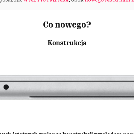
Co nowego?
Konstrukcja
nych istotnych zmian w konstrukcji względem pop