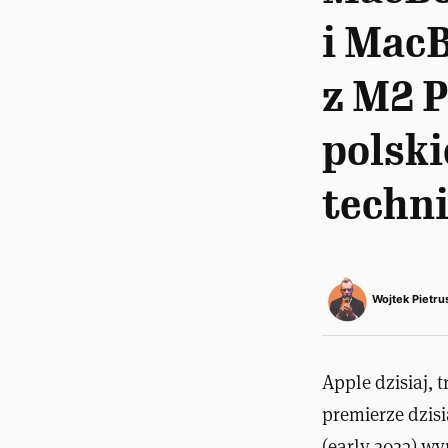
i MacB
z M2 P
polski
techn
Wojtek Pietru
Apple dzisiaj, 
premierze dzis
(early 2023) w