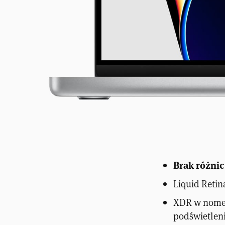
Brak różnic
Liquid Retin
XDR w nomen
podświetleni