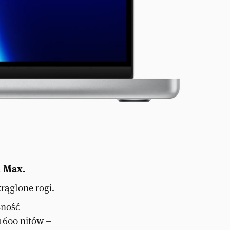
1 Max.
rąglone rogi.
sność
1600 nitów –