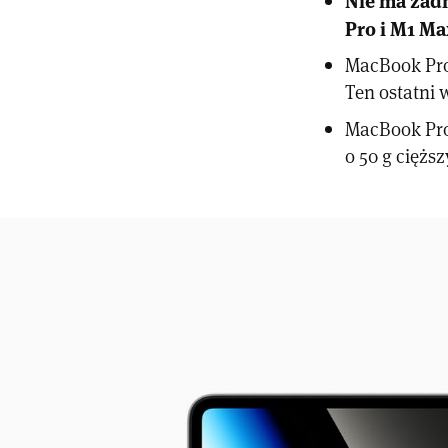
Pro i M1 Ma
MacBook Pro
Ten ostatni 
MacBook Pro 
o 50 g ciężs