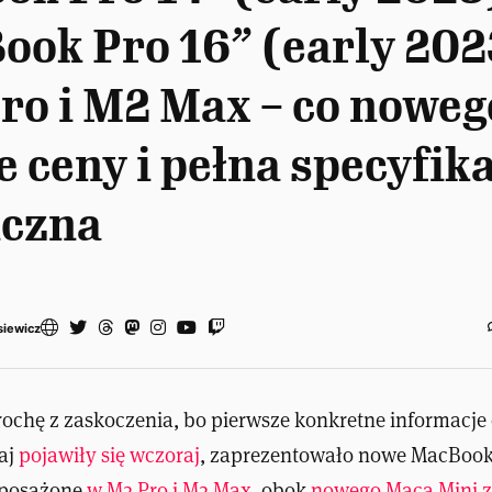
ook Pro 16” (early 202
ro i M2 Max – co noweg
e ceny i pełna specyfik
iczna
siewicz
trochę z zaskoczenia, bo pierwsze konkretne informacje
iaj
pojawiły się wczoraj
, zaprezentowało nowe MacBooki 
yposażone
w M2 Pro i M2 Max
, obok
nowego Maca Mini z