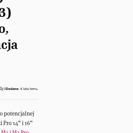
3)
o,
acja
0
Dodane:
4 lata temu
 o potencjalnej
Pro 14” i 16”
 M2 i M2 Pro
.