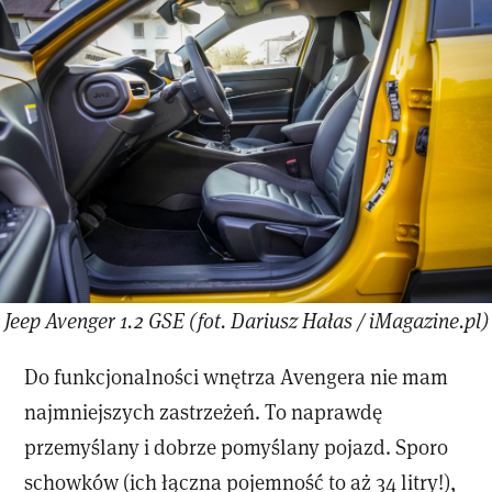
Jeep Avenger 1.2 GSE (fot. Dariusz Hałas / iMagazine.pl)
Do funkcjonalności wnętrza Avengera nie mam
najmniejszych zastrzeżeń. To naprawdę
przemyślany i dobrze pomyślany pojazd. Sporo
schowków (ich łączna pojemność to aż 34 litry!),