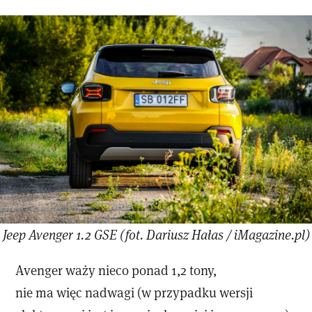
Jeep Avenger 1.2 GSE (fot. Dariusz Hałas / iMagazine.pl)
Avenger waży nieco ponad 1,2 tony,
nie ma więc nadwagi (w przypadku wersji