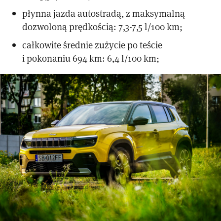
płynna jazda autostradą, z maksymalną
dozwoloną prędkością: 7,3-7,5 l/100 km;
całkowite średnie zużycie po teście
i pokonaniu 694 km: 6,4 l/100 km;