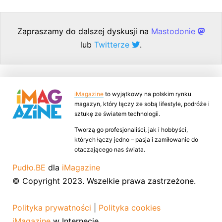
Zapraszamy do dalszej dyskusji na
Mastodonie
lub
Twitterze
.
iMagazine
to wyjątkowy na polskim rynku
magazyn, który łączy ze sobą lifestyle, podróże i
sztukę ze światem technologii.
Tworzą go profesjonaliści, jak i hobbyści,
których łączy jedno – pasja i zamiłowanie do
otaczającego nas świata.
Pudło.BE
dla
iMagazine
© Copyright 2023. Wszelkie prawa zastrzeżone.
Polityka prywatności
|
Polityka cookies
iMagazine
w Internecie