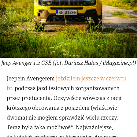
Jeep Avenger 1.2 GSE (fot. Dariusz Hałas / iMagazine.pl)
Jeepem Avengerem
jeździłem jeszcze w czerwcu
br.
podczas jazd testowych zorganizowanych
przez producenta. Oczywiście wówczas z racji
krótszego obcowania z pojazdem (właściwie
dwoma) nie mogłem sprawdzić wielu rzeczy.
Teraz była taka możliwość. Najważniejsze,
że tydzień spędzony za kierownicą Avengera,