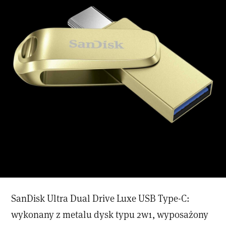
SanDisk Ultra Dual Drive Luxe USB Type-C:
wykonany z metalu dysk typu 2w1, wyposażony