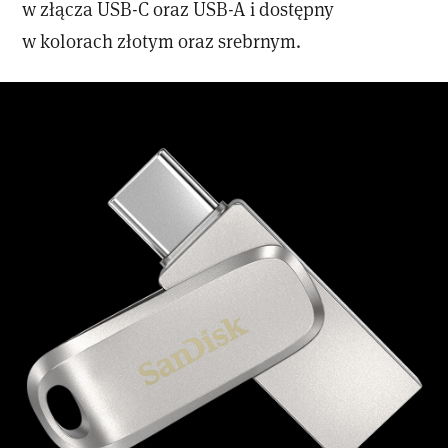
w złącza USB-C oraz USB-A i dostępny
w kolorach złotym oraz srebrnym.