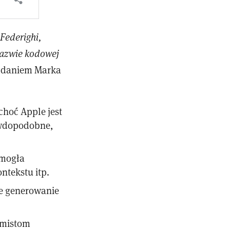
Federighi,
nazwie kodowej
zdaniem Marka
 choć Apple jest
awdopodobne,
 mogła
tekstu itp.
ne generowanie
amistom