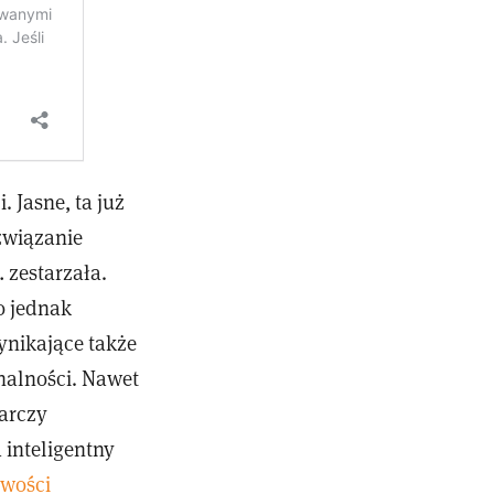
 Jasne, ta już
związanie
 zestarzała.
o jednak
ynikające także
onalności. Nawet
tarczy
 inteligentny
wości