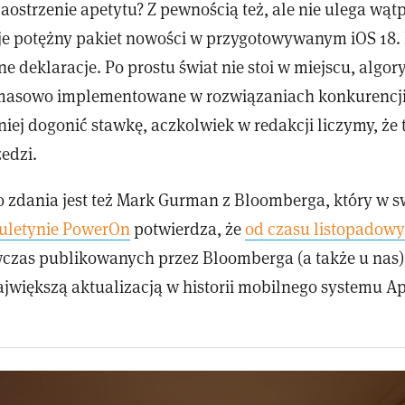
aostrzenie apetytu? Z pewnością też, ale nie ulega wątp
je potężny pakiet nowości w przygotowywanym iOS 18. I
ne deklaracje. Po prostu świat nie stoi w miejscu, algo
ą masowo implementowane w rozwiązaniach konkurencj
ej dogonić stawkę, aczkolwiek w redakcji liczymy, że 
edzi.
 zdania jest też Mark Gurman z Bloomberga, który w 
uletynie PowerOn
potwierdza, że
od czasu listopadow
czas publikowanych przez Bloomberga (a także u nas),
ajwiększą aktualizacją w historii mobilnego systemu Ap