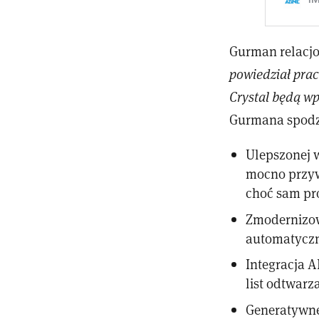
Gurman relacjo
powiedział pra
Crystal będą w
Gurmana spodz
Ulepszonej we
mocno przyw
choć sam pr
Zmodernizow
automatyczn
Integracja 
list odtwarz
Generatywne