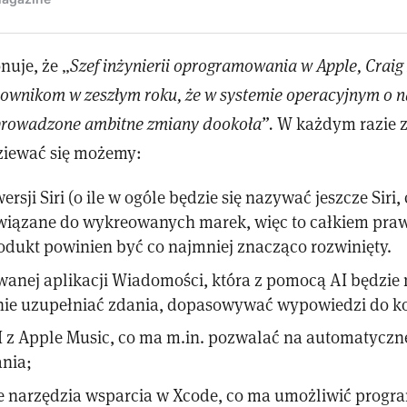
nuje, że „
Szef inżynierii oprogramowania w Apple, Craig 
cownikom w zeszłym roku, że w systemie operacyjnym o 
prowadzone ambitne zmiany dookoła”.
W każdym razie 
iewać się możemy:
rsji Siri (o ile w ogóle będzie się nazywać jeszcze Siri,
iązane do wykreowanych marek, więc to całkiem pr
odukt powinien być co najmniej znacząco rozwinięty.
anej aplikacji Wiadomości, która z pomocą AI będzie
ie uzupełniać zdania, dopasowywać wypowiedzi do kon
AI z Apple Music, co ma m.in. pozwalać na automatycz
ania;
 narzędzia wsparcia w Xcode, co ma umożliwić progr