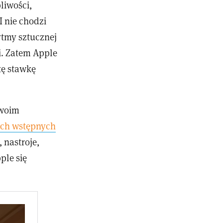
liwości,
 nie chodzi
rytmy sztucznej
i. Zatem Apple
tę stawkę
swoim
ych wstępnych
 nastroje,
ple się