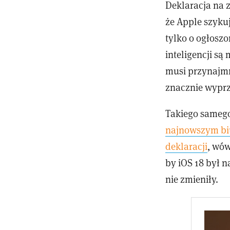
Deklaracja na z
że Apple szyku
tylko o ogłoszo
inteligencji s
musi przynajmni
znacznie wyprz
Takiego samego
najnowszym bi
deklaracji
, wów
by iOS 18 był n
nie zmieniły.