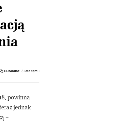
e
acją
nia
0
Dodane:
3 lata temu
 18, powinna
teraz jednak
zą –