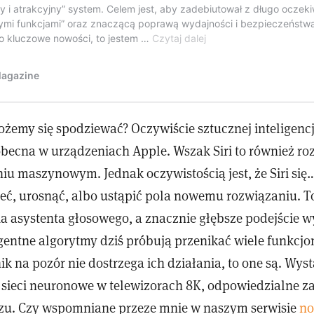
emy się spodziewać? Oczywiście sztucznej inteligencji.
obecna w urządzeniach Apple. Wszak Siri to również ro
iu maszynowym. Jednak oczywistością jest, że Siri się…
zeć, urosnąć, albo ustąpić pola nowemu rozwiązaniu. T
ia asystenta głosowego, a znacznie głębsze podejście w
ligentne algorytmy dziś próbują przenikać wiele funkcj
ik na pozór nie dostrzega ich działania, to one są. Wys
sieci neuronowe w telewizorach 8K, odpowiedzialne za
zu. Czy wspomniane przeze mnie w naszym serwisie
no