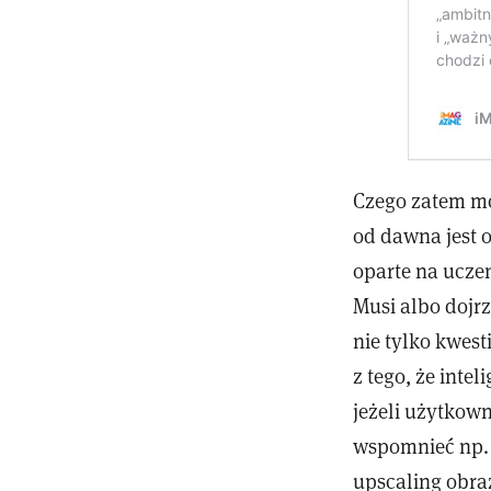
Czego zatem moż
od dawna jest 
oparte na uczen
Musi albo dojr
nie tylko kwest
z tego, że inte
jeżeli użytkown
wspomnieć np. 
upscaling obra