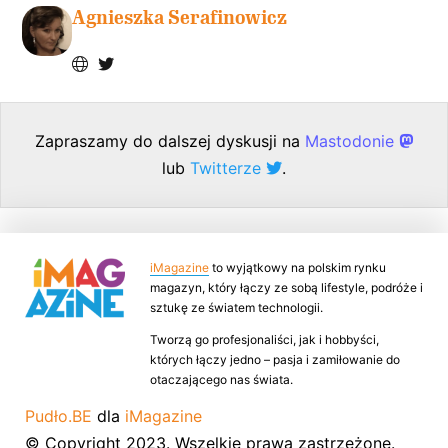
Agnieszka Serafinowicz
Zapraszamy do dalszej dyskusji na
Mastodonie
lub
Twitterze
.
iMagazine
to wyjątkowy na polskim rynku
magazyn, który łączy ze sobą lifestyle, podróże i
sztukę ze światem technologii.
Tworzą go profesjonaliści, jak i hobbyści,
których łączy jedno – pasja i zamiłowanie do
otaczającego nas świata.
Pudło.BE
dla
iMagazine
© Copyright 2023. Wszelkie prawa zastrzeżone.