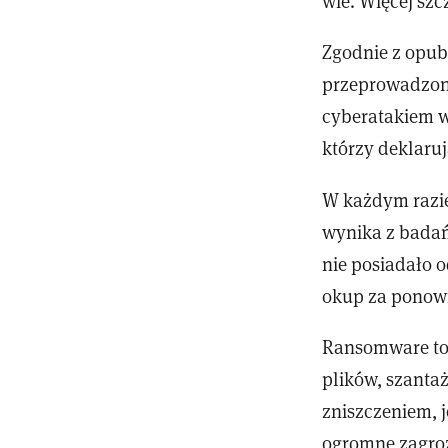
wie. Więcej sz
Zgodnie z opub
przeprowadzone
cyberatakiem w 
którzy deklaruj
W każdym razi
wynika z badań
nie posiadało 
okup za ponow
Ransomware to 
plików, szanta
zniszczeniem, j
ogromne zagroż