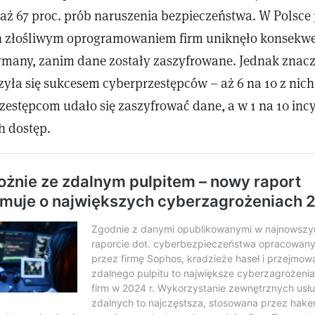
ż 67 proc. prób naruszenia bezpieczeństwa. W Polsce 
 złośliwym oprogramowaniem firm uniknęło konsekwen
ymany, zanim dane zostały zaszyfrowane. Jednak znac
yła się sukcesem cyberprzestępców – aż 6 na 10 z nich
estępcom udało się zaszyfrować dane, a w 1 na 10 in
h dostęp.