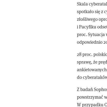
Skala cyberata
spotkało się z 
złośliwego opr
i Pacyfiku odse
proc. Sytuacja
odpowiednio 20 
28 proc. polski
sprawę, że pręd
ankietowanych o
do cyberataków 
Z badań Sophos
powstrzymać wi
W przypadku Cz