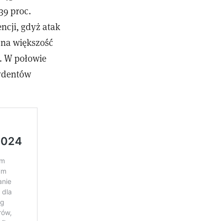
39 proc.
cji, gdyż atak
zna większość
. W połowie
cydentów