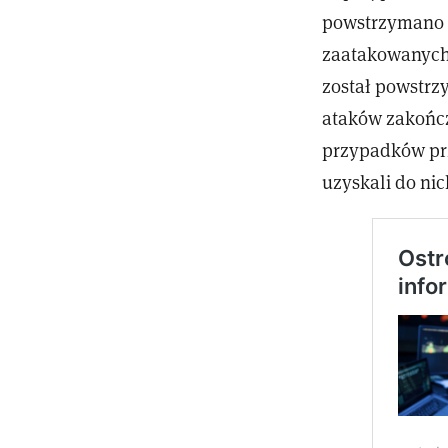
powstrzymano a
zaatakowanych
został powstrz
ataków zakończ
przypadków prz
uzyskali do nic