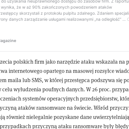
zecia polskich firm jako narzędzie ataku wskazała na p
stwa internetowego opartego na masowej rozsyłce wiad
em maila lub SMS, w której przestępca podszywa się p
 w celu wyłudzenia poufnych danych. W 26 proc. przy
eczeniach systemów operacyjnych przedsiębiorstw, któr
zyczyną ataków ransomware na świecie. Wśród przyczy
ją również nielegalnie pozyskane dane uwierzytelniając
 przypadkach przyczyną ataku ransomware były błędy