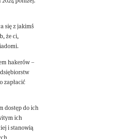
 2024 poniżej.
 się z jakimś
, że ci,
wiadomi.
sem hakerów –
dsiębiorstw
o zapłacić
m dostęp do ich
witym ich
iej i stanowią
ych