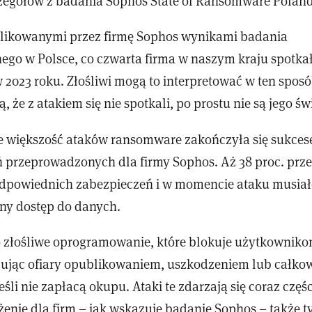
czegółów z badania Sophos State of Ransomware Poland
likowanymi przez firmę Sophos wynikami badania
go w Polsce, co czwarta firma w naszym kraju spotkała
2023 roku. Złośliwi mogą to interpretować w ten sposób
ą, że z atakiem się nie spotkali, po prostu nie są jego ś
e większość ataków ransomware zakończyła się sukce
 przeprowadzonych dla firmy Sophos. Aż 38 proc. prze
odpowiednich zabezpieczeń i w momencie ataku musiał
ny dostęp do danych.
złośliwe oprogramowanie, które blokuje użytkowniko
żując ofiary opublikowaniem, uszkodzeniem lub całko
eśli nie zapłacą okupu. Ataki te zdarzają się coraz częśc
enie dla firm – jak wskazuje badanie Sophos – także t