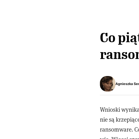
Co pią
ranso
Agnieszka Se
Wnioski wynika
nie są krzepią
ransomware. Co