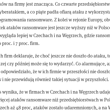
ków na firmy jest znacząca. Co czwarte przedsiębiorstw
cyberatakiem, a co piąte padła ofiarą ataku z wykorzys
ogramowania ransomware. Z kolei w rejonie Europy, ob
tek ataków ransomware jest jeszcze wyższy niż w Polsce
 wygląda lepiej w Czechach i na Węgrzech, gdzie rans
proc. i 7 proc. firm.
ch firm deklaruje, że choć jeszcze nie doszło do ataku, t
zej czy później może się to wydarzyć. Co alarmujące, a
dpowiedziało, że w ich firmie w przeszłości nie doszł
i nie przewidują również takiej sytuacji w przyszłości.
 wynika, że w firmach w Czechach i na Węgrzech udaje
ęcej ataków ransomware niż przedsiębiorstwach w Pol
ech aż 48 proc, ataków zostało udaremnionych, a na