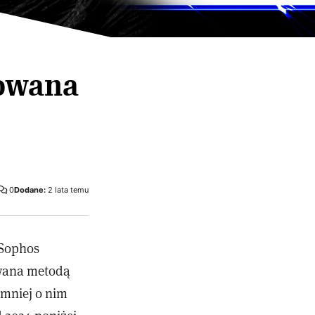
kowana
0
Dodane:
2 lata temu
 Sophos
owana metodą
jmniej o nim