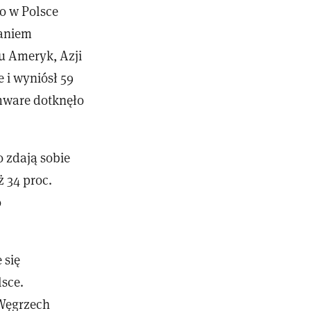
o w Polsce
taniem
u Ameryk, Azji
 i wyniósł 59
omware dotknęło
o zdają sobie
ż 34 proc.
o
 się
sce.
 Węgrzech