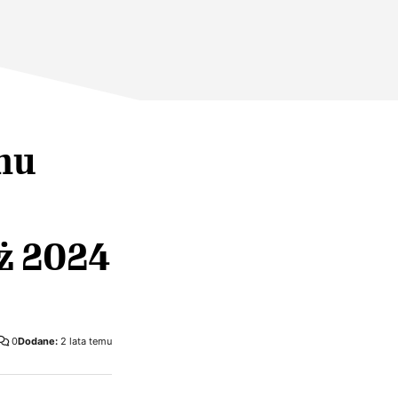
nu
yż 2024
0
Dodane:
2 lata temu