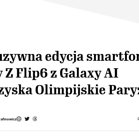
uzywna edycja smartfo
 Z Flip6 z Galaxy AI
zyska Olimpijskie Par
rafinowicz