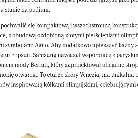
ra stanie na podium.
pochwalić się kompaktową i wszechstronną konstrukc
yce, z obudową ozdobioną złotymi pierścieniami olimpi
imi symbolami Agito. Aby dodatkowo upiększyć każdy 
tui Flipsuit, Samsung nawiązał współpracę z parysk
em mody Berluti, który zaprojektował oficjalne stroj
monię otwarcia. To etui ze skóry Venezia, ma unikalną 
rów inspirowaną kółkami olimpijskimi, celebrującymi 