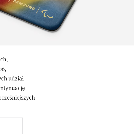
ich,
p6,
ych udział
ontynuację
ocześniejszych