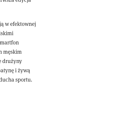
ją w efektownej
jskimi
smartfon
im męskim
e drużyny
patynę i żywą
ducha sportu.