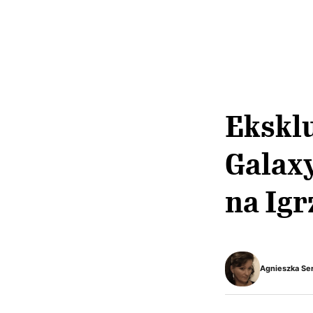
Ekskl
Galaxy
na Igr
Agnieszka Se