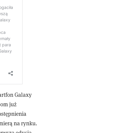
artfon Galaxy
com już
ostępnienia
mierą na rynku.
erwsza edycja