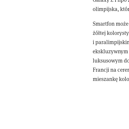
olimpijska, któ
Smartfon może 
żółtej koloryst
i paralimpijsk
ekskluzywnym e
luksusowym dom
Francji na cere
mieszankę kolo