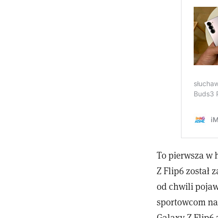
To pierwsza w 
Z Flip6 został 
od chwili poja
sportowcom naj
Galaxy Z Flip6 