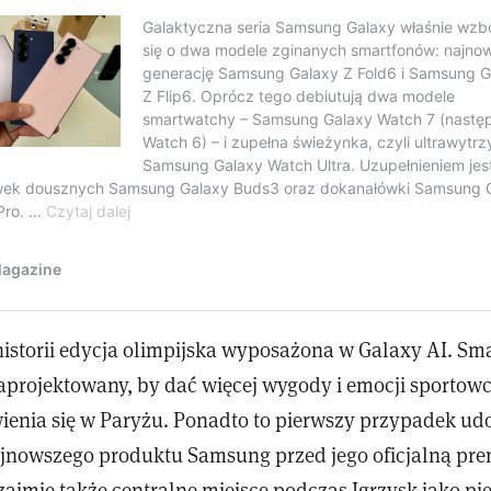
historii edycja olimpijska wyposażona w Galaxy AI. Sm
zaprojektowany, by dać więcej wygody i emocji sportow
wienia się w Paryżu. Ponadto to pierwszy przypadek ud
nowszego produktu Samsung przed jego oficjalną pre
zajmie także centralne miejsce podczas Igrzysk jako pi