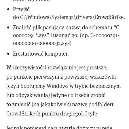
Przejść
do C:\Windows\System32\drivers\CrowdStrike.
Znaleźć plik pasujący nazwą do schematu “C-
00000291*.sys” i usunąć go. (np. C-00000291-
00000000-00000032.sys)
Zrestartować komputer.
W rzeczywistości rozwiązanie jest prostsze,
po punkcie pierwszym z powyższej wskazówki
(czyli bootujemy Windows w trybie bezpiecznym
lub odzyskiwania) jedyne co trzeba zrobić
to zmienić (na jakąkolwiek) nazwę podfolderu
CrowdStrike (z punktu drugiego). I tyle.
Jednak ponieważ cała awaria dotyczy przede