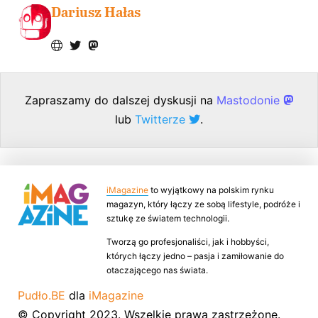
Dariusz Hałas
Zapraszamy do dalszej dyskusji na
Mastodonie
lub
Twitterze
.
iMagazine
to wyjątkowy na polskim rynku
magazyn, który łączy ze sobą lifestyle, podróże i
sztukę ze światem technologii.
Tworzą go profesjonaliści, jak i hobbyści,
których łączy jedno – pasja i zamiłowanie do
otaczającego nas świata.
Pudło.BE
dla
iMagazine
© Copyright 2023. Wszelkie prawa zastrzeżone.