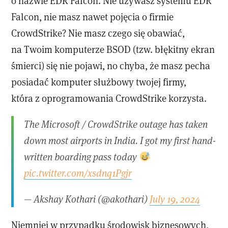
o nazwie EDR Falcon. Nie używasz systemu EDR
Falcon, nie masz nawet pojęcia o firmie
CrowdStrike? Nie masz czego się obawiać,
na Twoim komputerze BSOD (tzw. błękitny ekran
śmierci) się nie pojawi, no chyba, że masz pecha
posiadać komputer służbowy twojej firmy,
która z oprogramowania CrowdStrike korzysta.
The Microsoft / CrowdStrike outage has taken
down most airports in India. I got my first hand-
written boarding pass today
pic.twitter.com/xsdnq1Pgjr
— Akshay Kothari (@akothari)
July 19, 2024
Niemniej w przypadku środowisk biznesowych,