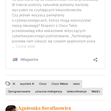
AI
asystent AI
Cisco
Cisco Webex
news
Oprogramowanie
sztuczna inteligencja
telekonferencje
WebEx
Agnieszka Serafinowicz