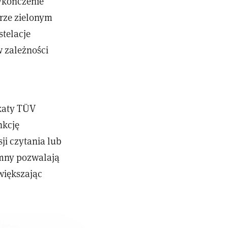
wykończenie
orze zielonym
stelacje
 zależności
ikaty TÜV
nkcję
ji czytania lub
emny pozwalają
większając