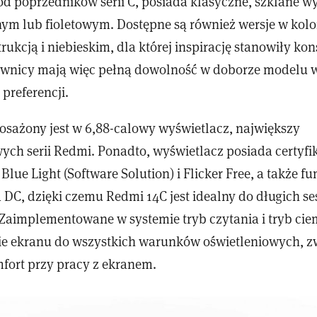
od poprzedników serii C, posiada klasyczne, szklane 
nym lub fioletowym. Dostępne są również wersje w kol
ukcją i niebieskim, dla której inspirację stanowiły kon
wnicy mają więc pełną dowolność w doborze modelu w
 preferencji.
sażony jest w 6,88-calowy wyświetlacz, największy
ych serii Redmi. Ponadto, wyświetlacz posiada certyf
lue Light (Software Solution) i Flicker Free, a także fu
DC, dzięki czemu Redmi 14C jest idealny do długich ses
Zaimplementowane w systemie tryb czytania i tryb ci
e ekranu do wszystkich warunków oświetleniowych, z
ort przy pracy z ekranem.