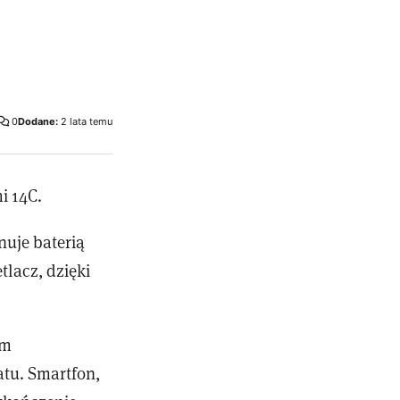
0
Dodane:
2 lata temu
i 14C.
nuje baterią
lacz, dzięki
mm
tu. Smartfon,