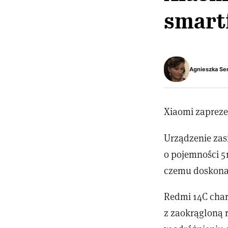
smart
Agnieszka Se
Xiaomi zapreze
Urządzenie zasi
o pojemności 5
czemu doskonal
Redmi 14C char
z zaokrągloną 