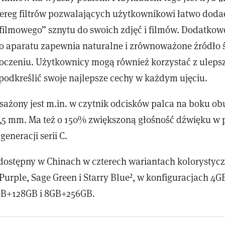
szereg filtrów pozwalających użytkownikowi łatwo doda
filmowego” sznytu do swoich zdjęć i filmów. Dodatkowo 
go aparatu zapewnia naturalne i zrównoważone źródło 
oczeniu. Użytkownicy mogą również korzystać z ulep
 podkreślić swoje najlepsze cechy w każdym ujęciu.
ażony jest m.in. w czytnik odcisków palca na boku o
,5 mm. Ma też o 150% zwiększoną głośność dźwięku w
generacji serii C.
 dostępny w Chinach w czterech wariantach kolorystyc
Purple, Sage Green i Starry Blue², w konfiguracjach 4
B+128GB i 8GB+256GB.