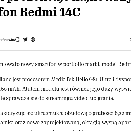
fon Redmi 14C
rafinowicz
ntowało nowy smartfon w portfolio marki, model Redm
lane jest procesorem MediaTek Helio G81-Ultra i dyspo
160 mAh. Atutem modelu jest również jego duży wyświet
e sprawdza się do streamingu video lub grania.
akteryzuje się ultrasmukłą obudową o grubości 8,22 
ramką oraz nowo zaprojektowaną, okrągłą wyspą apara