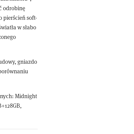
ć odrobinę
pierścień soft-
światła w słabo
szonego
budowy, gniazdo
 porównaniu
znych: Midnight
GB+128GB,