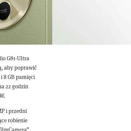
io G81-Ultra
ą, aby poprawić
 i 8 GB pamięci
a 22 godzin
 W.
P i przedni
ące robienie
„filmCamera”,