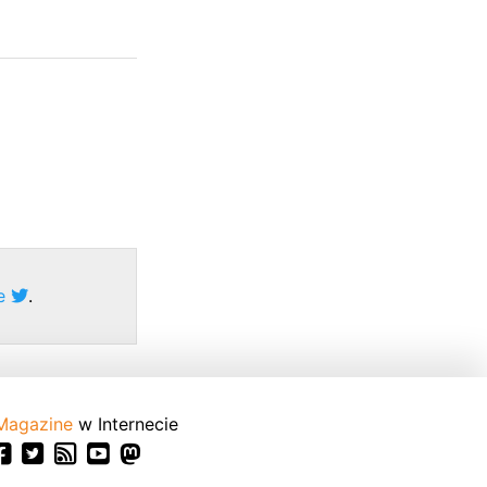
ze
.
Magazine
w Internecie