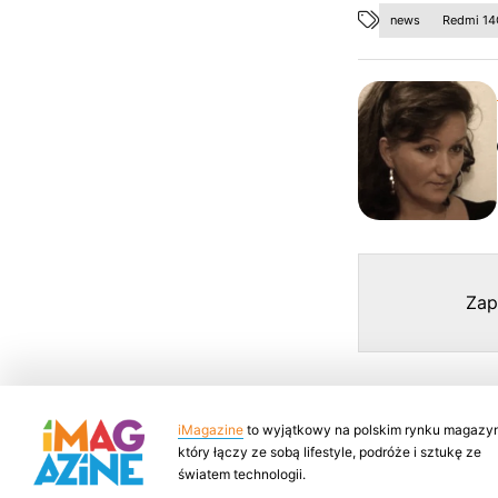
news
Redmi 14
Zap
iMagazine
to wyjątkowy na polskim rynku magazyn
który łączy ze sobą lifestyle, podróże i sztukę ze
światem technologii.