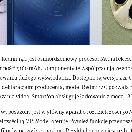
Redmi 14C jest ośmiordzeniowy procesor MediaTek Hel
jemności 5160 mAh. Komponenty te współpracują ze sob
owania dużego wyświetlacza. Dostępne są wersje z 4, 6
 deklaracjami producenta, model Redmi 14C pozwala n
rzania video. Smartfon obsługuje ładowanie z mocą 18
wyposażony jest w główny aparat o rozdzielczości 50 M
elczości 13 MP. Model oferuje również funkcje przenosz
e filmów na wyższy poziom. Przykładem tego jest tryb 