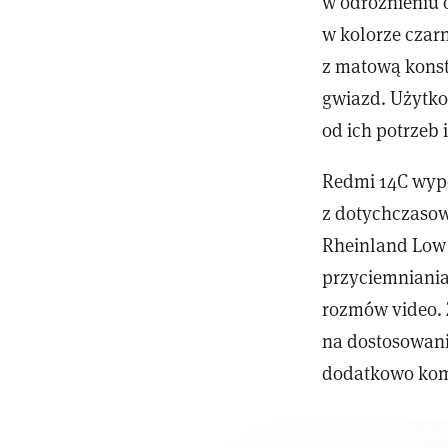
w odróżnieniu 
w kolorze czar
z matową konstr
gwiazd. Użytko
od ich potrzeb i
Redmi 14C wypo
z dotychczasow
Rheinland Low B
przyciemniania 
rozmów video. 
na dostosowani
dodatkowo komf