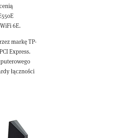
cenią
E550E
WiFi 6E.
rzez markę TP-
PCI Express.
omputerowego
ardy łączności