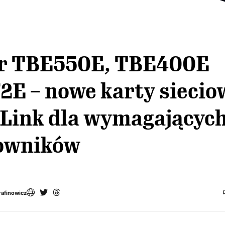
r TBE550E, TBE400E
2E – nowe karty siecio
-Link dla wymagającyc
owników
rafinowicz