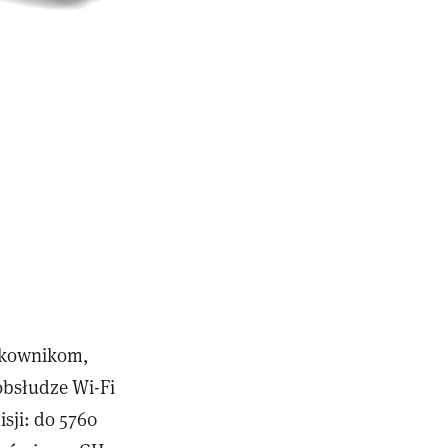
tkownikom,
 obsłudze Wi-Fi
sji: do 5760