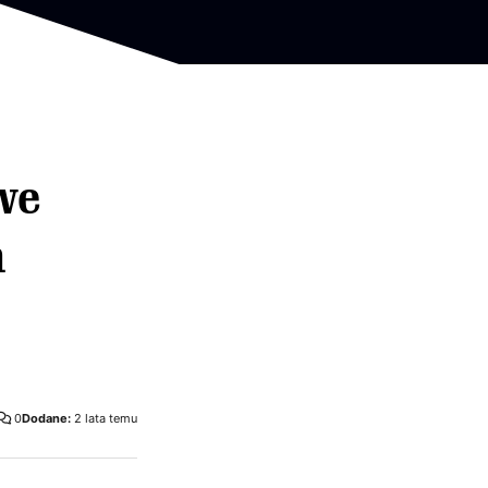
we
h
0
Dodane:
2 lata temu