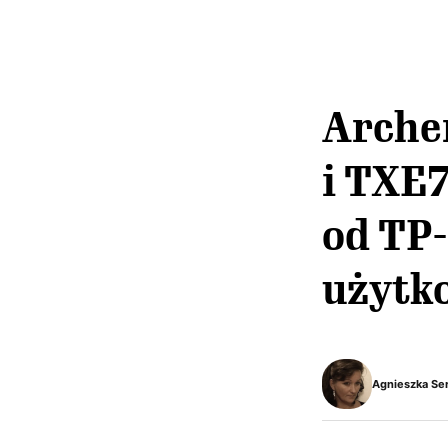
Arche
i TXE7
od TP
użytk
Agnieszka Se