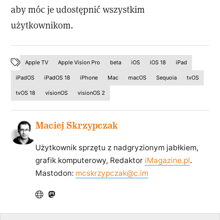
aby móc je udostępnić wszystkim
użytkownikom.
Apple TV
Apple Vision Pro
beta
iOS
iOS 18
iPad
iPadOS
iPadOS 18
iPhone
Mac
macOS
Sequoia
tvOS
tvOS 18
visionOS
visionOS 2
Maciej Skrzypczak
Użytkownik sprzętu z nadgryzionym jabłkiem,
grafik komputerowy, Redaktor
iMagazine.pl
.
Mastodon:
mcskrzypczak@c.im