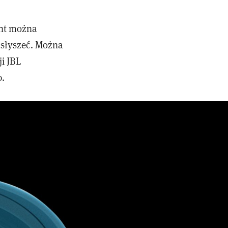
ent można
 słyszeć. Można
i JBL
0.