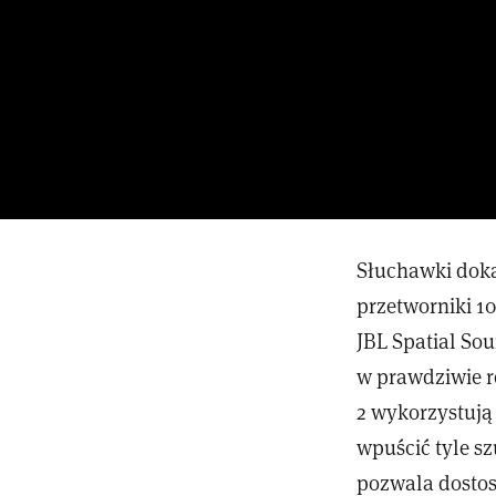
Słuchawki dok
przetworniki 1
JBL Spatial So
w prawdziwie r
2 wykorzystują
wpuścić tyle s
pozwala dostos