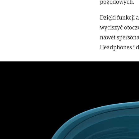
pogodowych.
Dzięki funkcji
wyciszyć otocze
nawet spersona
Headphones i do