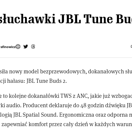
słuchawki JBL Tune Bu
rafinowicz
osiła nowy model bezprzewodowych, dokanałowych s
cji hałasu: JBL Tune Buds 2.
2 to kolejne dokanałówki TWS z ANC, jakie już wzbogac
ki audio. Producent deklaruje do 48 godzin dźwięku JB
logią JBL Spatial Sound. Ergonomiczna oraz odporna n
 zapewniać komfort przez cały dzień w każdych waru