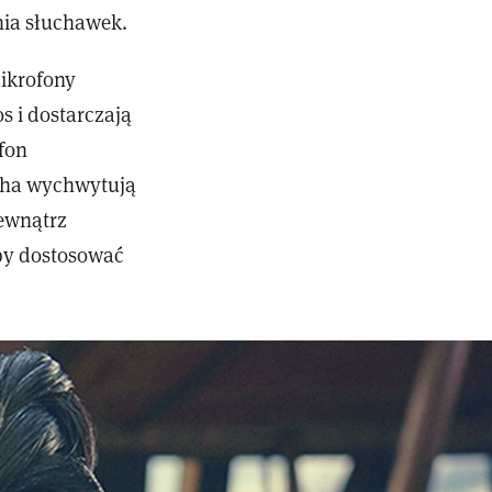
ia słuchawek.
ikrofony
s i dostarczają
fon
echa wychwytują
zewnątrz
aby dostosować