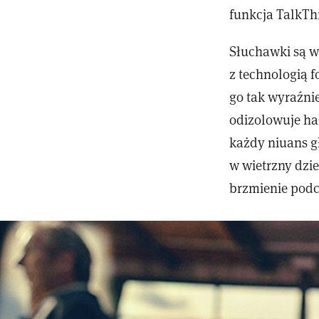
funkcja TalkT
Słuchawki są w
z technologią 
go tak wyraźni
odizolowuje ha
każdy niuans gł
w wietrzny dzi
brzmienie pod