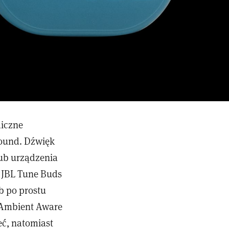
iczne
Sound. Dźwięk
lub urządzenia
 JBL Tune Buds
b po prostu
a Ambient Aware
eć, natomiast