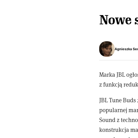
Nowe 
Agnieszka Se
Marka JBL ogł
z funkcją reduk
JBL Tune Buds 
popularnej mar
Sound z techno
konstrukcja ma