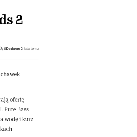
ds 2
0
Dodane:
2 lata temu
łuchawek
ają ofertę
L Pure Bass
a wodę i kurz
nkach