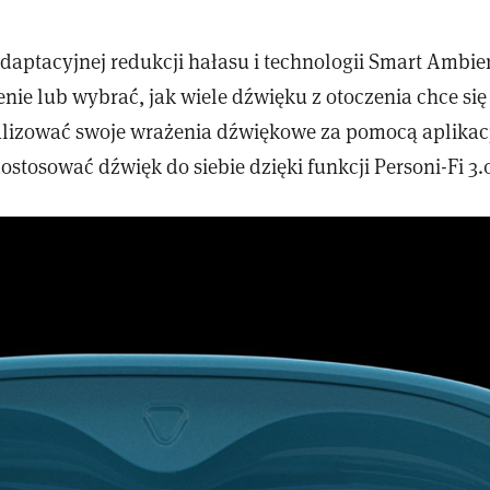
 adaptacyjnej redukcji hałasu i technologii Smart Ambi
nie lub wybrać, jak wiele dźwięku z otoczenia chce się
lizować swoje wrażenia dźwiękowe za pomocą aplikacj
stosować dźwięk do siebie dzięki funkcji Personi-Fi 3.