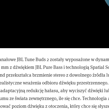
anałowe JBL Tune Buds 2 zostały wyposażone w dynam
0 mm z dźwiękiem JBL Pure Bass i technologią Spatial 
und przekształca brzmienie stereo z dowolnego źródła 
ealistyczne wrażenia odbioru dźwięku przestrzennego.
 adaptacyjną redukcję hałasu, aby wyciszyć dźwięki lu
zumu ze świata zewnętrznego, ile się chce. Technologi
ować poziom dźwięku z otoczenia, który chce się słysz