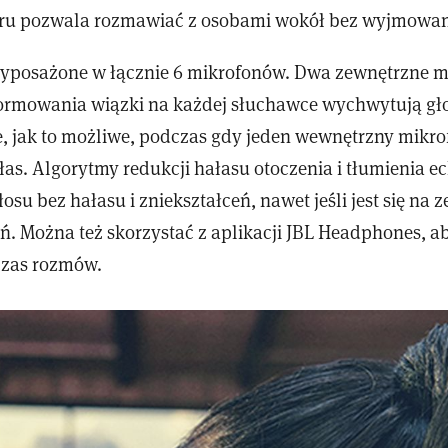
hru pozwala rozmawiać z osobami wokół bez wyjmowan
yposażone w łącznie 6 mikrofonów. Dwa zewnętrzne m
formowania wiązki na każdej słuchawce wychwytują gło
e, jak to możliwe, podczas gdy jeden wewnętrzny mikro
łas. Algorytmy redukcji hałasu otoczenia i tłumienia 
osu bez hałasu i zniekształceń, nawet jeśli jest się na 
eń. Można też skorzystać z aplikacji JBL Headphones, 
czas rozmów.