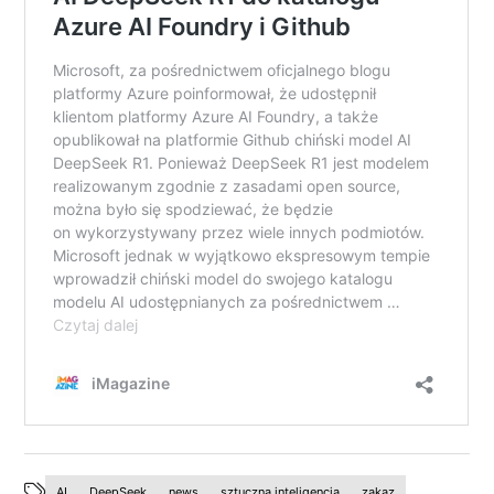
AI
DeepSeek
news
sztuczna inteligencja
zakaz