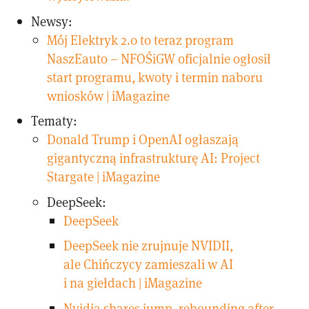
Newsy:
Mój Elektryk 2.0 to teraz program
NaszEauto – NFOŚiGW oficjalnie ogłosił
start programu, kwoty i termin naboru
wniosków | iMagazine
Tematy:
Donald Trump i OpenAI ogłaszają
gigantyczną infrastrukturę AI: Project
Stargate | iMagazine
DeepSeek:
DeepSeek
DeepSeek nie zrujnuje NVIDII,
ale Chińczycy zamieszali w AI
i na giełdach | iMagazine
Nvidia shares jump, rebounding after