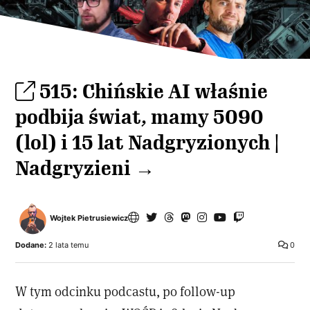
515: Chińskie AI właśnie
podbija świat, mamy 5090
(lol) i 15 lat Nadgryzionych |
Nadgryzieni →
Wojtek Pietrusiewicz
Dodane:
2 lata temu
0
W tym odcinku podcastu, po follow-up