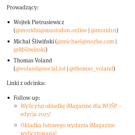
Prowadzący:
Wojtek Pietrusiewicz
(
@moridin@mastodon.online
|
@morid1n
)
Michał Śliwiński (
@michael@nozbe.com
|
@MSliwinski
)
Thomas Voland
(
@voland@social.lol
|
@thomas_voland
)
Linki z odcinka:
Follow-up:
Wylicytuj okładkę iMagazine dla WOŚP –
edycja 2025!
Okładka lutowego wydania iMagazine
wylicytowana!