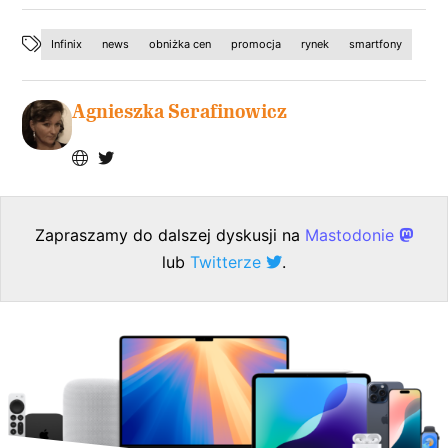
Infinix
news
obniżka cen
promocja
rynek
smartfony
Agnieszka Serafinowicz
Zapraszamy do dalszej dyskusji na
Mastodonie
lub
Twitterze
.