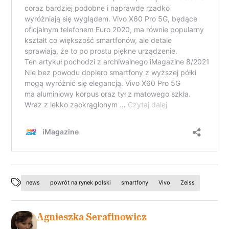
news
powrót na rynek polski
smartfony
Vivo
Zeiss
Agnieszka Serafinowicz