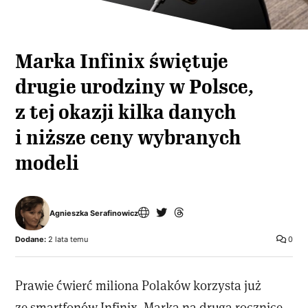
Marka Infinix świętuje
drugie urodziny w Polsce,
z tej okazji kilka danych
i niższe ceny wybranych
modeli
Agnieszka Serafinowicz
Dodane:
2 lata temu
0
Prawie ćwierć miliona Polaków korzysta już
ze smartfonów Infinix. Marka na drugą rocznicę