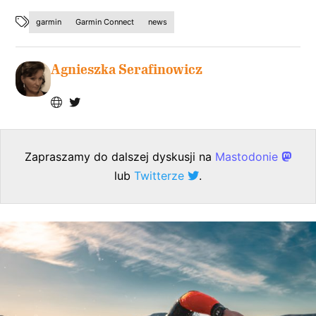
garmin
Garmin Connect
news
Agnieszka Serafinowicz
Zapraszamy do dalszej dyskusji na
Mastodonie
lub
Twitterze
.