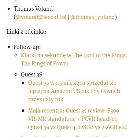
Thomas Voland
(
@voland@social.lol
|
@thomas_voland
)
Linki z odcinka:
Follow-up:
Klatki na sekundę w The Lord of the Rings:
The Rings of Power
Quest 3S:
Quest 3s w 1.5 miesiąca sprzedał się
lepiej na Amazon US niż PS5 i Switch
przez cały rok
Moja recenzja: Quest 3s review: $300
VR/MR standalone + PCVR headset.
Quest 3s vs Quest 3, 128GB vs 256GB etc.