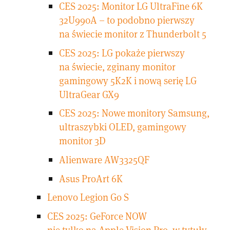
CES 2025: Monitor LG UltraFine 6K
32U990A – to podobno pierwszy
na świecie monitor z Thunderbolt 5
CES 2025: LG pokaże pierwszy
na świecie, zginany monitor
gamingowy 5K2K i nową serię LG
UltraGear GX9
CES 2025: Nowe monitory Samsung,
ultraszybki OLED, gamingowy
monitor 3D
Alienware AW3325QF
Asus ProArt 6K
Lenovo Legion Go S
CES 2025: GeForce NOW
nie tylko na Apple Vision Pro, w tytuły