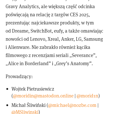
Gravy Analytics, ale większą część odcinka
poświęcają na relację z targów CES 2025,
prezentując najciekawsze produkty, w tym
od Dreame, SwitchBot, eufy, a także omawiając
nowości od Lenovo, Xreal, Anker, LG, Samsung
i Alienware. Nie zabrakło również kącika
filmowego z recenzjami seriali „Severance”,
„Alice in Borderland” i „Grey’s Anatomy”.
Prowadzący:
Wojtek Pietrusiewicz
(
@moridin@mastodon.online
|
@morid1n
)
Michał Śliwiński (
@michael@nozbe.com
|
@MSliwinski
)