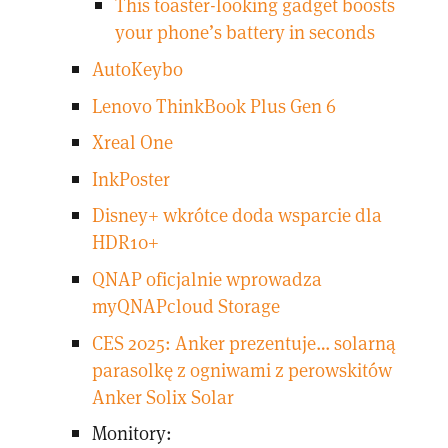
This toaster-looking gadget boosts
your phone’s battery in seconds
AutoKeybo
Lenovo ThinkBook Plus Gen 6
Xreal One
InkPoster
Disney+ wkrótce doda wsparcie dla
HDR10+
QNAP oficjalnie wprowadza
myQNAPcloud Storage
CES 2025: Anker prezentuje… solarną
parasolkę z ogniwami z perowskitów
Anker Solix Solar
Monitory: