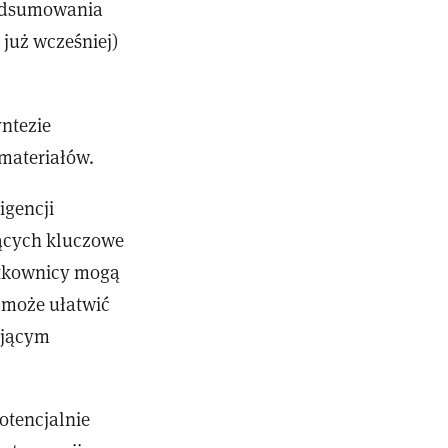
podsumowania
 już wcześniej)
ntezie
materiałów.
igencji
ących kluczowe
ytkownicy mogą
 może ułatwić
ującym
tencjalnie