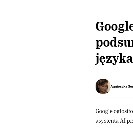
Googl
podsu
języka
Agnieszka Se
Google ogłosił
asystenta AI p