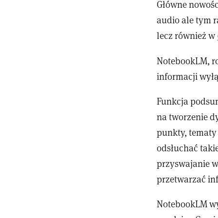
Główne nowości
audio ale tym r
lecz również w 
NotebookLM, ro
informacji wył
Funkcja podsum
na tworzenie 
punkty, tematy
odsłuchać taki
przyswajanie w
przetwarzać in
NotebookLM wy