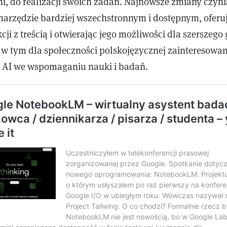
i, do realizacji swoich zadań. Najnowsze zmiany czyni
narzędzie bardziej wszechstronnym i dostępnym, oferu
cji z treścią i otwierając jego możliwości dla szerszego
w tym dla społeczności polskojęzycznej zainteresowan
 AI we wspomaganiu nauki i badań.