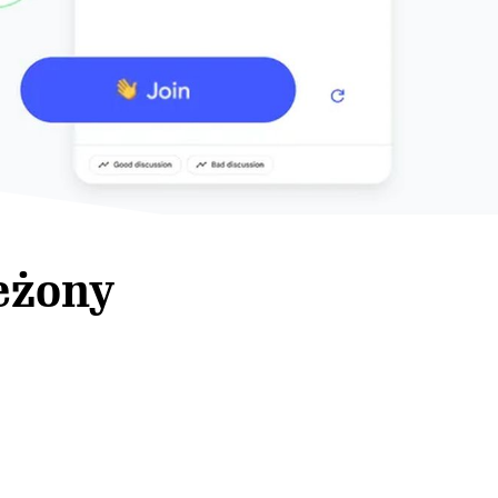
eżony