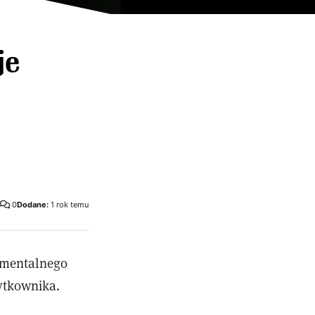
je
0
Dodane:
1 rok temu
rymentalnego
ytkownika.