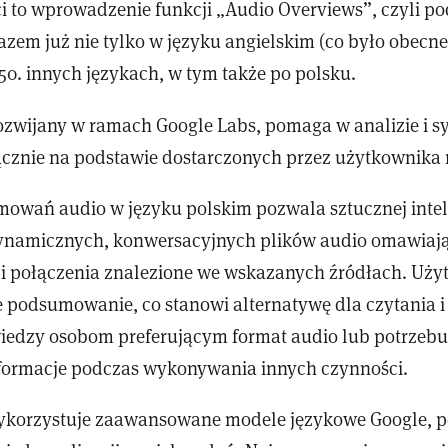
 to wprowadzenie funkcji „Audio Overviews”, czyli 
azem już nie tylko w języku angielskim (co było obecne
50. innych językach, w tym także po polsku.
zwijany w ramach Google Labs, pomaga w analizie i sy
ącznie na podstawie dostarczonych przez użytkownika 
owań audio w języku polskim pozwala sztucznej intel
dynamicznych, konwersacyjnych plików audio omawiaj
 i połączenia znalezione we wskazanych źródłach. Uż
e podsumowanie, co stanowi alternatywę dla czytania i
iedzy osobom preferującym format audio lub potrzeb
formacje podczas wykonywania innych czynności.
korzystuje zaawansowane modele językowe Google, po