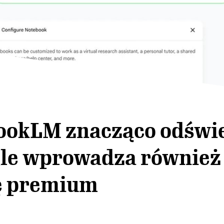
ookLM znacząco odświ
gle wprowadza również
ę premium