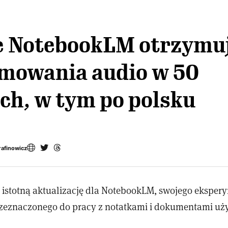
e NotebookLM otrzymu
mowania audio w 50
ch, w tym po polsku
rafinowicz
o istotną aktualizację dla NotebookLM, swojego ekspe
rzeznaczonego do pracy z notatkami i dokumentami uż