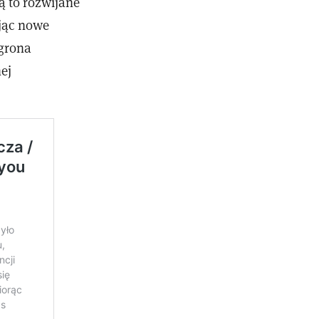
ą to rozwijane
jąc nowe
 grona
ej