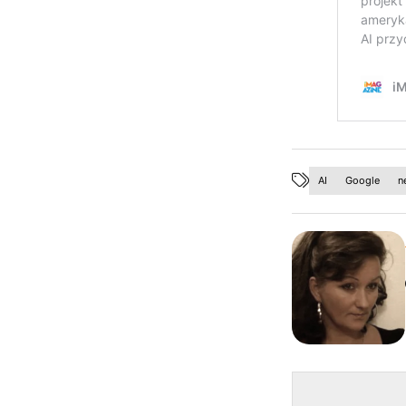
AI
Google
n