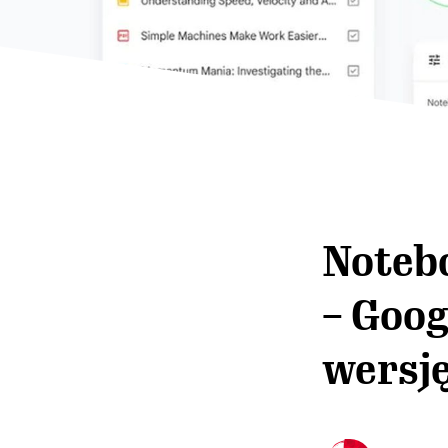
Noteb
– Goo
wersj